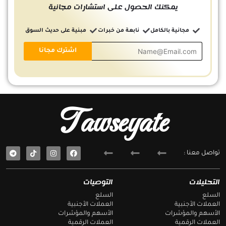
يمكنك الحصول على استشارات مجانية
مجانية بالكامل
نابعة من خبرات
مبنية على حديث السوق
Tawseyate
T
F
تواصل معنا :
e
a
l
c
e
e
g
b
التحليلات
التوصيات
r
o
a
o
السلع
السلع
m
k
العملات الأجنبية
العملات الأجنبية
الأسهم والمؤشرات
الأسهم والمؤشرات
العملات الرقمية
العملات الرقمية