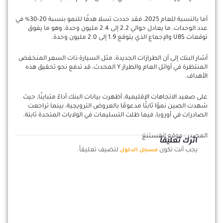
أما بالنسبة للعام 2025، فقد حددت تسلا هدفًا للنمو بنسبة 20-30% في
عدد الوحدات، ما يعادل حوالي 2.2 إلى 2.4 مليون وحدة، وهو ما يفوق
توقعات UBS والإجماع الذي يتوقع 1.9 إلى 2.0 مليون وحدة.
أشار البنك إلى أن الطرازات الجديدة، مثل السيارة ذات السعر المنخفض
المنتظرة في أوائل العام والطراز Y المحدث، قد تدفع نحو تحقيق هذه
الأهداف.
على صعيد الاتجاهات الإقليمية، أظهرت بيانات البنك أداءً متباينًا، حيث
شهدت الصين نموًا ثابتًا مدعومًا بالعروض الترويجية، بينما تراجعت
الصادرات في أوروبا، فيما ظلت التسليمات في الولايات المتحدة ثابتة.
المصدر : موقع انفستنغ
اترك تعليقاً
يجب أنت تكون
لتضيف تعليقاً.
مسجل الدخول