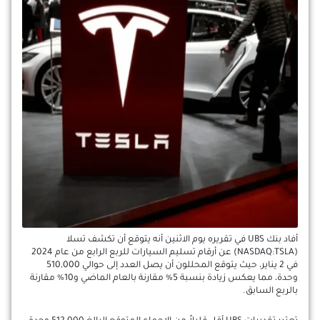
أفاد بنك UBS في تقريره يوم الاثنين أنه يتوقع أن تكشف تسلا
(NASDAQ:TSLA) عن أرقام تسليم السيارات للربع الرابع من عام 2024
في 2 يناير، حيث يتوقع المحللون أن يصل العدد إلى حوالي 510,000
وحدة، مما يعكس زيادة بنسبة 5% مقارنة بالعام الماضي و10% مقارنة
بالربع السابق.