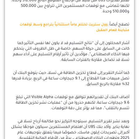
تعتبر تقديرات UBS أقل قليلاً من الإجماع المتوقع البالغ 512,000 وحدة،
لكنها تتماشى مع توقعات المستثمرين التي تتراوح بين 500,000
و510,000 وحدة.
تصفح أيضاً:
وول ستريت تختتم عاماً استثنائياً بتراجع وسط توقعات
متباينة للعام المقبل
أشار المحللون إلى أن “نتائج التسليم قد لا يكون لها نفس التأثير كما
كانت في السابق على حركة السهم، خاصة في ظل الظروف التي يتحكم
فيها الذكاء الاصطناعي”، مؤكّدين أن تأثير أرقام التسليم على أداء سهم
تسلا قد تضاءل مقارنة بالفترات السابقة.
كما أشار التقرير إلى قطاع تخزين الطاقة في تسلا، حيث يتوقع البنك أن
تصل مبيعات هذا القطاع إلى 9.1 جيجاوات ساعة في الربع، بزيادة قدرها
32% مقارنة بالربع السابق.
أضاف البنك أن تقديراتهم تتوافق مع توقعات Visible Alpha التي تبلغ
9.6 جيجاوات ساعة، لكنهم حذروا من أن “عمليات نشر تخزين الطاقة
تتسم بالتقلب”، مما قد يؤثر على دقة التوقعات.
وبعد نشر تقرير التسليم، سيتوجه التركيز نحو مكالمة أرباح تسلا في
نهاية يناير. وأكد بنك UBS أن اهتمام المستثمرين سيكون موجهًا بشكل
أكبر إلى تصريحات إيلون ماسك، خصوصًا فيما يتعلق بتوجيهات عام
2025 وتطورات الذكاء الاصطناعي، بدلاً من الأرقام المالية التقليدية.