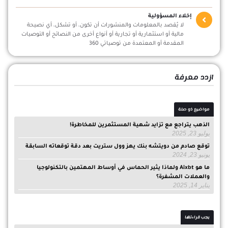
إخلاء المسؤولية
لا يُقصد بالمعلومات والمنشورات أن تكون، أو تشكل، أي نصيحة
مالية أو استثمارية أو تجارية أو أنواع أخرى من النصائح أو التوصيات
المقدمة أو المعتمدة من توصياتي 360
ازدد معرفة
مواضيع ذو صلة
الذهب يتراجع مع تزايد شهية المستثمرين للمخاطرة!
يوليو 23, 2025
توقع صادم من دويتشه بنك يهز وول ستريت بعد دقة توقعاته السابقة
يونيو 23, 2024
ما هو Aixbt ولماذا يثير الحماس في أوساط المهتمين بالتكنولوجيا
والعملات المشفرة؟
يناير 14, 2025
يجب قراءتها