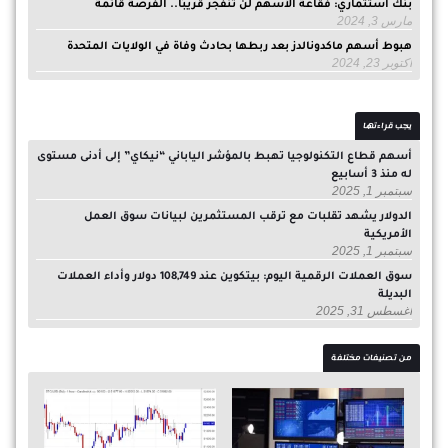
بنك استثماري: فقاعة الأسهم لن تنفجر قريبًا.. الفرصة قائمة
مارس 3, 2024
هبوط أسهم ماكدونالدز بعد ربطها بحادث وفاة في الولايات المتحدة
أكتوبر 23, 2024
يجب قراءتها
أسهم قطاع التكنولوجيا تهبط بالمؤشر الياباني “نيكاي” إلى أدنى مستوى
له منذ 3 أسابيع
سبتمبر 1, 2025
الدولار يشهد تقلبات مع ترقب المستثمرين لبيانات سوق العمل
الأمريكية
سبتمبر 1, 2025
سوق العملات الرقمية اليوم: بيتكوين عند 108,749 دولار وأداء العملات
البديلة
أغسطس 31, 2025
من تصنيفات مختلفة