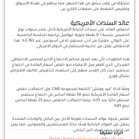
تشاؤمًا في وقت سابق من هذا الشهر، مما ساهم في تهدئة الأسواق
وتقليص الضغط على صفقات الكاري ين.
عائد السندات الأمريكية
انخفض العائد على سندات الخزانة الأمريكية لأجل عشر سنوات يوم
الخميس بنسبة 0.1 نقطة مئوية، ليواصل تراجعه للجلسة الخامسة
على التوالي، مقتربًا من أدنى مستوى له في أسبوعين عند 3.763%. هذا
الانخفاض يقلل من جاذبية الاستثمار في الدولار الأمريكي.
هذه التطورات تأتي بعد صدور محضر الاجتماع الأخير لمجلس الاحتياطي
الفيدرالي، الذي أظهر ميل الأعضاء نحو خفض أسعار الفائدة في اجتماع
سبتمبر، حيث كان العديد منهم على استعداد لتخفيض تكاليف الاقتراض
بشكل فوري.
وفقًا لأداة “فيد ووتش” التابعة لمجموعة CME، فإن احتمالات خفض
أسعار الفائدة الأمريكية بنحو 50 نقطة أساس في اجتماع سبتمبر
مستقر حاليًا عند 35%، بينما احتمالات الخفض بنحو 25 نقطة أساس
تبلغ 65%.
تقلص فجوة عوائد السندات طويلة الأجل بين اليابان والولايات المتحدة
يجعل من العوائد اليابانية هدفًا جذابًا للمستثمرين والممولين، مما يعزز
من ارتفاع سعر صرف الين الياباني.
اترك تعليقاً
يجب أنت تكون
لتضيف تعليقاً.
مسجل الدخول