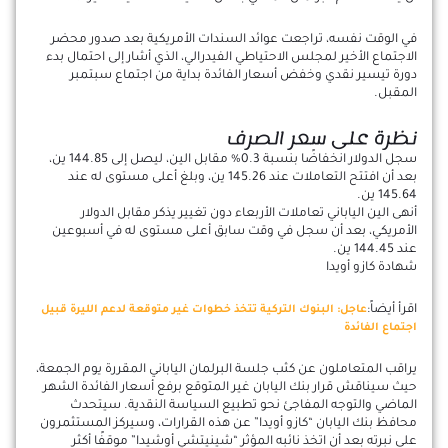
في الوقت نفسه، تراجعت عوائد السندات الأمريكية بعد صدور محضر
الاجتماع الأخير لمجلس الاحتياطي الفيدرالي، الذي أشار إلى احتمال بدء
دورة تيسير نقدي وخفض أسعار الفائدة بداية من اجتماع سبتمبر
المقبل.
نظرة على سعر الصرف
سجل الدولار انخفاضًا بنسبة 0.3% مقابل الين، ليصل إلى 144.85 ين،
بعد أن افتتح التعاملات عند 145.26 ين، وبلغ أعلى مستوى له عند
145.64 ين.
أنهى الين الياباني تعاملات الأربعاء دون تغيير يذكر مقابل الدولار
الأمريكي، بعد أن سجل في وقت سابق أعلى مستوى له في أسبوعين
عند 144.45 ين.
شهادة كازو أويدا
اقرأ أيضاً:
عاجل: البنوك التركية تتخذ خطوات غير متوقعة لدعم الليرة قبيل
اجتماع الفائدة
يراقب المتعاملون عن كثب جلسة البرلمان الياباني المقررة يوم الجمعة،
حيث سيناقش قرار بنك اليابان غير المتوقع برفع أسعار الفائدة الشهر
الماضي والتوجه المفاجئ نحو تطبيع السياسة النقدية. سيتحدث
محافظ بنك اليابان “كازو أويدا” عن هذه القرارات، وسيركز المستثمرون
على نبرته بعد أن اتخذ نائبه المؤثر “شينيتشي أوشيدا” موقفًا أكثر