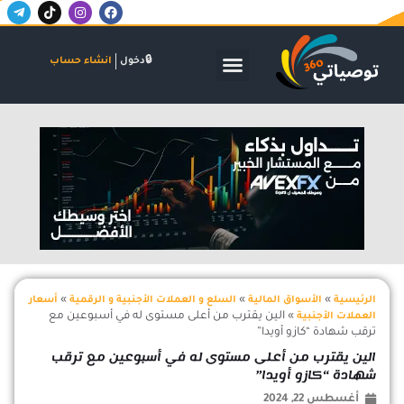
T
T
I
F
خطي
e
i
n
a
لى
l
k
s
c
لمحتوى
e
t
t
e
g
o
a
b
الأسواق المالية
البنوك والاستثمار
الشركات والاكتتابات
دخول
انشاء حساب
r
k
g
o
a
r
o
m
a
k
-
m
اعلان
p
l
a
n
e
»
»
»
الرئيسية
الأسواق المالية
السلع و العملات الأجنبية و الرقمية
أسعار
»
الين يقترب من أعلى مستوى له في أسبوعين مع
العملات الأجنبية
ترقب شهادة “كازو أويدا”
الين يقترب من أعلى مستوى له في أسبوعين مع ترقب
شهادة “كازو أويدا”
أغسطس 22, 2024