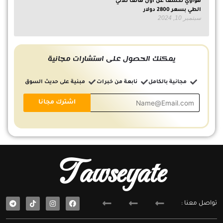
هواوي تكشف عن أول هاتف ثلاثي
الطي بسعر 2800 دولار
سبتمبر 10, 2024
يمكنك الحصول على استشارات مجانية
مجانية بالكامل
نابعة من خبرات
مبنية على حديث السوق
Tawseyate
T
F
تواصل معنا :
e
a
l
c
e
e