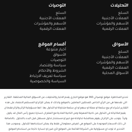
g
b
التحليلات
التوصيات
r
o
a
o
السلع
السلع
m
k
العملات الأجنبية
العملات الأجنبية
الأسهم والمؤشرات
الأسهم والمؤشرات
العملات الرقمية
العملات الرقمية
الأسواق
أقسام الموقع
أخبار متنوعة
السلع
الأسواق
العملات الأجنبية
التوصيات
الأسهم والمؤشرات
سياسة وإقتصاد
العملات الرقمية
الشروط والأحكام
الأسواق المحلية
سياسة تعريف الارتباط
السياسة والخصوصية
تحذير المخاطرة: موقع توصياتي 360 هو موقع اخباري يقدم الاخبار والتحليلات عن الاسواق المالية المختلفة. التقارير
التي نقدمها هي من الرأي الخاص للمحللين العاملين بالموقع ولذلك لا يمكن للزائر او المستثمر الاعتماد على هذه
التقارير لشراء ام بيع سلعة او عملة او سهم او اي سلعة متداولة او التداول بها. انها مسؤولية الزائر والزائر فقط ان
يقيم امكانياته في التداول من ناحية المعرفة ومن الناحية المادية مع العلم ان خسارة جميع رأس المال قد يكون
وارداً. يتوجب على الزائر ان يقوم بمناقشة تداولاته مع خبير او مستشار تداول مستقل قبل البدء بالتداول. بالاضافة
الى ذلك الاسعار الموجودة على الموقع هي لغرض معلوماتي فقط ولا يمكن استخدامها للتداول. وبموجب هذا
التحذير, لا توجد اي مسؤولية على الشركة القائمة على الموقع لأي ضرر او خسارة ناتجة عن استخدام الموقع.