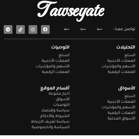
Tawseyate
T
F
تواصل معنا :
e
a
l
c
e
e
g
b
التحليلات
التوصيات
r
o
a
o
السلع
السلع
m
k
العملات الأجنبية
العملات الأجنبية
الأسهم والمؤشرات
الأسهم والمؤشرات
العملات الرقمية
العملات الرقمية
الأسواق
أقسام الموقع
أخبار متنوعة
السلع
الأسواق
العملات الأجنبية
التوصيات
الأسهم والمؤشرات
سياسة وإقتصاد
العملات الرقمية
الشروط والأحكام
الأسواق المحلية
سياسة تعريف الارتباط
السياسة والخصوصية