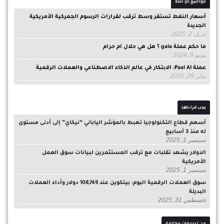
مواضيع ذو صلة
أسعار النفط تستقر وسط ترقب لقرارات الرسوم الجمركية الأمريكية
الجديدة
أبريل 2, 2025
ما حكم عملة gala ؟ هل هي حلال ام حرام
يونيو 9, 2024
عملة Paal AI: الابتكار في عالم الذكاء الاصطناعي والعملات الرقمية
يناير 29, 2025
يجب قراءتها
أسهم قطاع التكنولوجيا تهبط بالمؤشر الياباني “نيكاي” إلى أدنى مستوى
له منذ 3 أسابيع
سبتمبر 1, 2025
الدولار يشهد تقلبات مع ترقب المستثمرين لبيانات سوق العمل
الأمريكية
سبتمبر 1, 2025
سوق العملات الرقمية اليوم: بيتكوين عند 108,749 دولار وأداء العملات
البديلة
أغسطس 31, 2025
من تصنيفات مختلفة