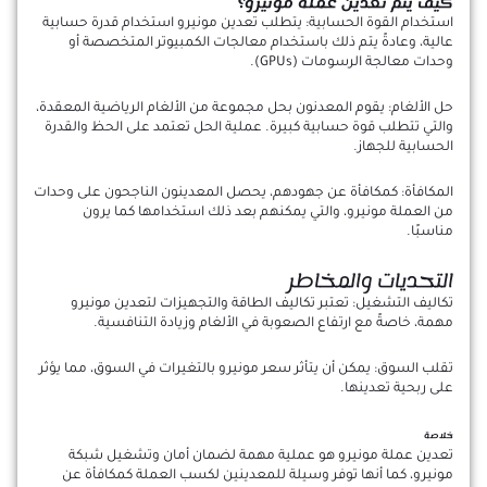
كيف يتم تعدين عملة مونيرو؟
استخدام القوة الحسابية: يتطلب تعدين مونيرو استخدام قدرة حسابية
عالية، وعادةً يتم ذلك باستخدام معالجات الكمبيوتر المتخصصة أو
وحدات معالجة الرسومات (GPUs).
حل الألغام: يقوم المعدنون بحل مجموعة من الألغام الرياضية المعقدة،
والتي تتطلب قوة حسابية كبيرة. عملية الحل تعتمد على الحظ والقدرة
الحسابية للجهاز.
المكافأة: كمكافأة عن جهودهم، يحصل المعدينون الناجحون على وحدات
من العملة مونيرو، والتي يمكنهم بعد ذلك استخدامها كما يرون
مناسبًا.
التحديات والمخاطر
تكاليف التشغيل: تعتبر تكاليف الطاقة والتجهيزات لتعدين مونيرو
مهمة، خاصةً مع ارتفاع الصعوبة في الألغام وزيادة التنافسية.
تقلب السوق: يمكن أن يتأثر سعر مونيرو بالتغيرات في السوق، مما يؤثر
على ربحية تعدينها.
خلاصة
تعدين عملة مونيرو هو عملية مهمة لضمان أمان وتشغيل شبكة
مونيرو، كما أنها توفر وسيلة للمعدينين لكسب العملة كمكافأة عن