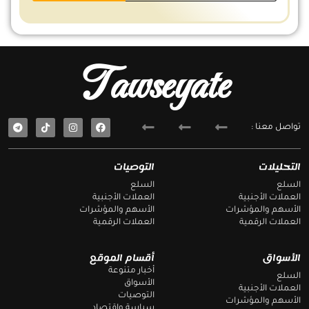
Tawseyate
T
F
تواصل معنا :
e
a
l
c
e
e
g
b
التحليلات
التوصيات
r
o
a
o
السلع
السلع
m
k
العملات الأجنبية
العملات الأجنبية
الأسهم والمؤشرات
الأسهم والمؤشرات
العملات الرقمية
العملات الرقمية
الأسواق
أقسام الموقع
أخبار متنوعة
السلع
الأسواق
العملات الأجنبية
التوصيات
الأسهم والمؤشرات
سياسة وإقتصاد