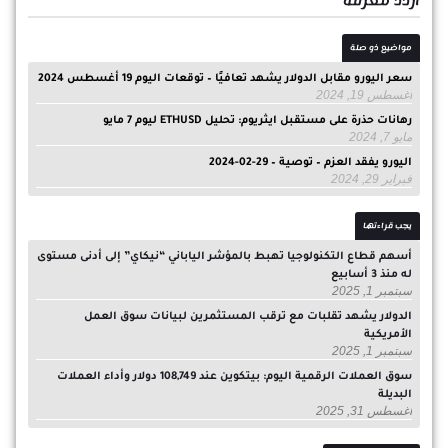
ازدد معرفة
مواضيع ذو صلة
سعر اليورو مقابل الدولار يشهد تعافيًا – توقعات اليوم 19 أغسطس 2024
أغسطس 19, 2024
رهانات حذرة على مستقبل ايثريوم: تحليل ETHUSD ليوم 7 مايو
مايو 7, 2024
اليورو يفقد العزم – توصية – 29-02-2024
فبراير 29, 2024
يجب قراءتها
أسهم قطاع التكنولوجيا تهبط بالمؤشر الياباني “نيكاي” إلى أدنى مستوى
له منذ 3 أسابيع
سبتمبر 1, 2025
الدولار يشهد تقلبات مع ترقب المستثمرين لبيانات سوق العمل
الأمريكية
سبتمبر 1, 2025
سوق العملات الرقمية اليوم: بيتكوين عند 108,749 دولار وأداء العملات
البديلة
أغسطس 31, 2025