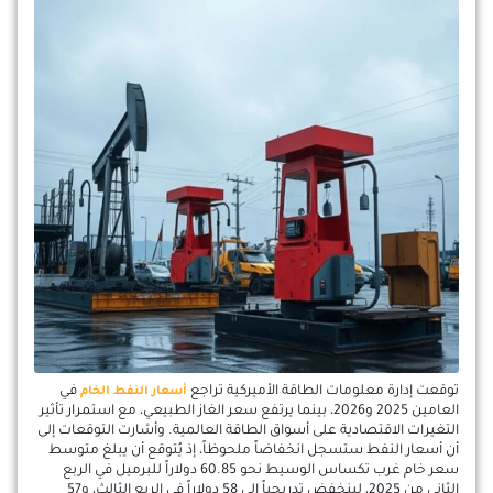
توقعت إدارة معلومات الطاقة الأميركية تراجع
في
أسعار النفط الخام
العامين 2025 و2026، بينما يرتفع سعر الغاز الطبيعي، مع استمرار تأثير
التغيرات الاقتصادية على أسواق الطاقة العالمية. وأشارت التوقعات إلى
أن أسعار النفط ستسجل انخفاضاً ملحوظاً، إذ يُتوقع أن يبلغ متوسط
سعر خام غرب تكساس الوسيط نحو 60.85 دولاراً للبرميل في الربع
الثاني من 2025، لينخفض تدريجياً إلى 58 دولاراً في الربع الثالث، و57