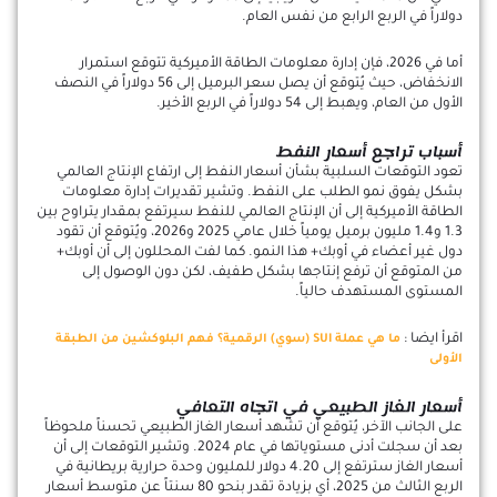
دولاراً في الربع الرابع من نفس العام.
أما في 2026، فإن إدارة معلومات الطاقة الأميركية تتوقع استمرار
الانخفاض، حيث يُتوقع أن يصل سعر البرميل إلى 56 دولاراً في النصف
الأول من العام، ويهبط إلى 54 دولاراً في الربع الأخير.
أسباب تراجع أسعار النفط
تعود التوقعات السلبية بشأن أسعار النفط إلى ارتفاع الإنتاج العالمي
بشكل يفوق نمو الطلب على النفط. وتشير تقديرات إدارة معلومات
الطاقة الأميركية إلى أن الإنتاج العالمي للنفط سيرتفع بمقدار يتراوح بين
1.3 و1.4 مليون برميل يومياً خلال عامي 2025 و2026، ويُتوقع أن تقود
دول غير أعضاء في أوبك+ هذا النمو. كما لفت المحللون إلى أن أوبك+
من المتوقع أن ترفع إنتاجها بشكل طفيف، لكن دون الوصول إلى
المستوى المستهدف حالياً.
اقرأ ايضا :
ما هي عملة SUI (سوي) الرقمية؟ فهم البلوكشين من الطبقة
الأولى
أسعار الغاز الطبيعي في اتجاه التعافي
على الجانب الآخر، يُتوقع أن تشهد أسعار الغاز الطبيعي تحسناً ملحوظاً
بعد أن سجلت أدنى مستوياتها في عام 2024. وتشير التوقعات إلى أن
أسعار الغاز سترتفع إلى 4.20 دولار للمليون وحدة حرارية بريطانية في
الربع الثالث من 2025، أي بزيادة تقدر بنحو 80 سنتاً عن متوسط أسعار