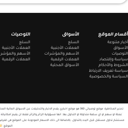
أقسام الموقع
الأسواق
التوصيات
أخبار متنوعة
السلع
السلع
الأسواق
العملات الأجنبية
العملات الأجنبية
التوصيات
الأسهم والمؤشرات
الأسهم والمؤشر
سياسة وإقتصاد
العملات الرقمية
العملات الرقمية
الشروط والأحكام
الأسواق المحلية
سياسة تعريف الارتباط
السياسة والخصوصية
تحذير المخاطرة: موقع توصياتي 360 هو موقع اخباري يقدم الاخبار والتحليلات 
عملة او سهم او اي سلعة متداولة او التداول بها. انها مسؤولية الزائر والزائر فقط ان يقيم امكانياته
مستشار تداول مستقل قبل البدء بالتداول. بالاضافة الى ذلك الاسعار الموجودة على الموقع هي لغرض 
لل
الموقع.