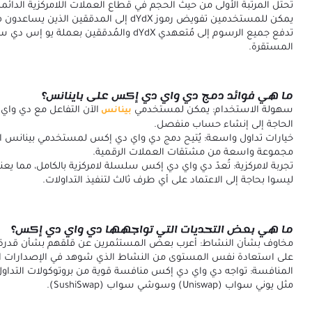
تحتل المرتبة الأولى من حيث الحجم في قطاع العملات اللامركزية الدائمة
يمكن للمستخدمين تفويض رموز dYdX إلى المدققين الذين يساعدون في تأمين الشبكة.
المستقرة.
ما هي فوائد دمج دي واي دي إكس على باينانس؟
سهولة الاستخدام: يمكن لمستخدمي
الآن التفاعل مع دي وا
بينانس
الحاجة إلى إنشاء حساب منفصل.
خيارات تداول واسعة: يُتيح دمج دي واي دي إكس لمستخدمي بينانس ا
مجموعة واسعة من مشتقات العملات الرقمية.
تجربة لامركزية: تُعدّ دي واي دي إكس سلسلة لامركزية بالكامل، مما ي
ليسوا بحاجة إلى الاعتماد على أي طرف ثالث لتنفيذ التداولات.
ما هي بعض التحديات التي تواجهها دي واي دي إكس؟
مخاوف بشأن النشاط: أعرب بعض المستثمرين عن قلقهم بشأن قدرة
على استعادة نفس المستوى من النشاط الذي شوهد في الإصدارات ال
المنافسة: تواجه دي واي دي إكس منافسة قوية من بروتوكولات التداول ا
مثل يوني سواب (Uniswap) وسوشي سواب (SushiSwap).