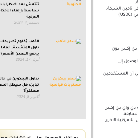
.
تنتعش بعد اضطرابات
سياسية وإلغاء الأحكام
تدفع جميع الرسوم إلى مُتعهدي dYdX والمُدققين بعملة يو إس دي سي (USDC)
العرفية
ديسمبر 4, 2024
الذهب يُقاوم تصريحات
باول المتشددة.. لماذا
ي دي إكس دون
يرتفع المعدن الأصفر؟
أبريل 17, 2024
لوصول إلى
عني أن المستخدمين
تداول البيتكوين في حال
تباين: هل سيظل السع
مستقراً؟
أكتوبر 8, 2024
 دي واي دي إكس
سابقة.
للامركزية الأخرى