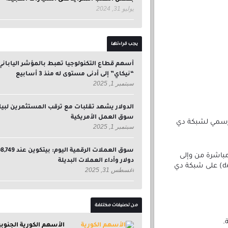
يوليو 31, 2024
يجب قراءتها
أسهم قطاع التكنولوجيا تهبط بالمؤشر الياباني
“نيكاي” إلى أدنى مستوى له منذ 3 أسابيع
سبتمبر 1, 2025
الدولار يشهد تقلبات مع ترقب المستثمرين لبيا
سوق العمل الأمريكية
الرسمي لشبكة دي
سبتمبر 1, 2025
سوق العملات الرقمية اليوم: بيتكوين
 هذا التكامل الجديد لمستخدمي باينانس: إيداع وسحب رموز dYdX مباشرة من وإلى
دولار وأداء العملات البديلة
حساباتهم. التفاعل مع مجموعة متنوعة من التطبيقات اللامركزية (dApps) على شبكة دي
أغسطس 31, 2025
من تصنيفات مختلفة
.
الأسهم الكورية الجنوبي