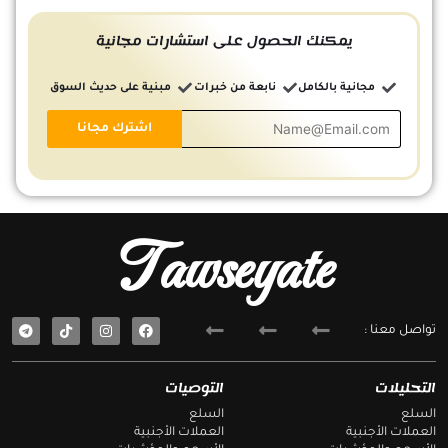
يمكنك الحصول على استشارات مجانية
مجانية بالكامل
نابعة من خبرات
مبنية على حديث السوق
Tawseyate
T
F
تواصل معنا :
e
a
l
c
e
e
g
b
التحليلات
التوصيات
r
o
a
o
السلع
السلع
m
k
العملات الأجنبية
العملات الأجنبية