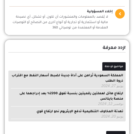
إخلاء المسؤولية
لا يُقصد بالمعلومات والمنشورات أن تكون، أو تشكل، أي نصيحة
مالية أو استثمارية أو تجارية أو أنواع أخرى من النصائح أو التوصيات
المقدمة أو المعتمدة من توصياتي 360
ازدد معرفة
مواضيع ذو صلة
المملكة السعودية تُراهن على أداة جديدة لضبط أسعار النفط مع اقتراب
ذروة الطلب
يونيو 27, 2024
ارتفاع هائل لعملتين رقميتين بنسبة تفوق 2200% بعد إدراجهما على
منصة باينانس
نوفمبر 12, 2024
تهدئة المخاوف التنظيمية تدفع الإيثريوم نحو ارتفاع قوي
يونيو 20, 2024