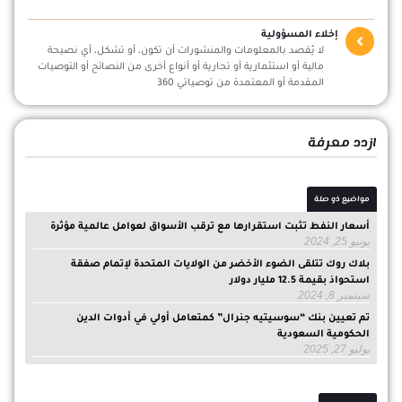
إخلاء المسؤولية
لا يُقصد بالمعلومات والمنشورات أن تكون، أو تشكل، أي نصيحة
مالية أو استثمارية أو تجارية أو أنواع أخرى من النصائح أو التوصيات
المقدمة أو المعتمدة من توصياتي 360
ازدد معرفة
مواضيع ذو صلة
أسعار النفط تثبت استقرارها مع ترقب الأسواق لعوامل عالمية مؤثرة
يونيو 25, 2024
بلاك روك تتلقى الضوء الأخضر من الولايات المتحدة لإتمام صفقة
استحواذ بقيمة 12.5 مليار دولار
سبتمبر 8, 2024
تم تعيين بنك “سوسيتيه جنرال” كمتعامل أولي في أدوات الدين
الحكومية السعودية
يوليو 27, 2025