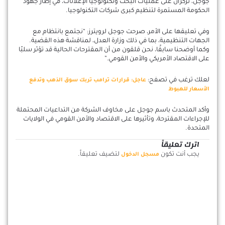
جوجل، تركزان على عمليات البحث وتكنولوجيا الإعلانات، في إطار جهود
الحكومة المستمرة لتنظيم كبرى شركات التكنولوجيا.
وفي تعليقها على الأمر، صرحت جوجل لرويترز: “نجتمع بانتظام مع
الجهات التنظيمية، بما في ذلك وزارة العدل، لمناقشة هذه القضية.
وكما أوضحنا سابقًا، نحن قلقون من أن المقترحات الحالية قد تؤثر سلبًا
على الاقتصاد الأمريكي والأمن القومي.”
لعلك ترغب في تصفح:
عاجل: قرارات ترامب تربك سوق الذهب وتدفع
الأسعار للهبوط
وأكد المتحدث باسم جوجل على مخاوف الشركة من التداعيات المحتملة
للإجراءات المقترحة، وتأثيرها على الاقتصاد والأمن القومي في الولايات
المتحدة.
اترك تعليقاً
يجب أنت تكون
لتضيف تعليقاً.
مسجل الدخول