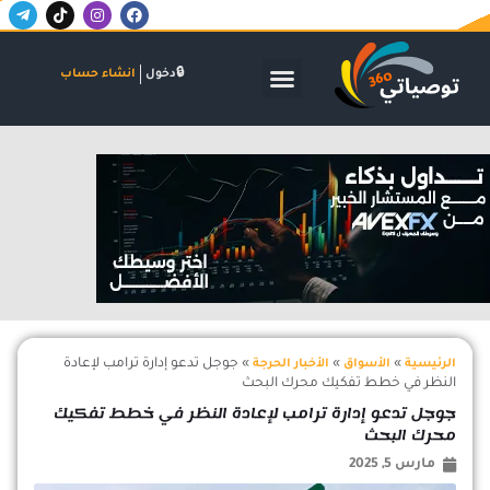
T
T
I
F
خطي
e
i
n
a
لى
l
k
s
c
لمحتوى
e
t
t
e
g
o
a
b
الأسواق المالية
البنوك والاستثمار
الشركات والاكتتابات
دخول
انشاء حساب
r
k
g
o
a
r
o
m
a
k
-
m
اعلان
p
l
a
n
e
»
»
»
جوجل تدعو إدارة ترامب لإعادة
الرئيسية
الأسواق
الأخبار الحرجة
النظر في خطط تفكيك محرك البحث
جوجل تدعو إدارة ترامب لإعادة النظر في خطط تفكيك
محرك البحث
مارس 5, 2025