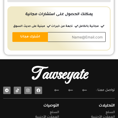
يمكنك الحصول على استشارات مجانية
مجانية بالكامل
نابعة من خبرات
مبنية على حديث السوق
Tawseyate
T
F
تواصل معنا :
e
a
l
c
e
e
g
b
التحليلات
التوصيات
r
o
a
o
السلع
السلع
m
k
العملات الأجنبية
العملات الأجنبية