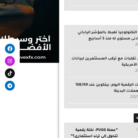
تكنولوجيا تهبط بالمؤشر الياباني
ى مستوى له منذ 3 أسابيع
egram
ebook
 تقلبات مع ترقب المستثمرين لبيانات
لأمريكية
سوق العملات الرقمية اليوم: بيتكوين عند 108,749
لعملات البديلة
ة
“عملة PUGG: نكتة رقمية
تتحول إلى ترند استثماري؟”