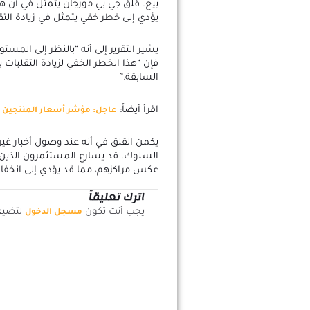
بيع. قلق جي بي مورجان يتمثل في أن ه
يؤدي إلى خطر خفي يتمثل في زيادة التق
يشير التقرير إلى أنه “بالنظر إلى الم
فإن “هذا الخطر الخفي لزيادة التقلبات ي
السابقة.”
اقرأ أيضاً:
عاجل: مؤشر أسعار المنتجين ي
يكمن القلق في أنه عند وصول أخبار غي
السلوك. قد يسارع المستثمرون الذين ك
عكس مراكزهم، مما قد يؤدي إلى انخف
اترك تعليقاً
يجب أنت تكون
لتضيف 
مسجل الدخول