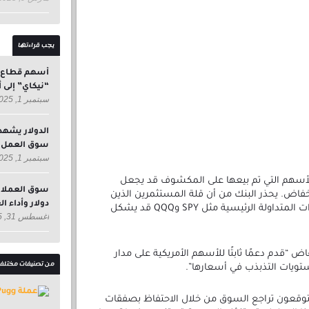
يجب قراءتها
أسهم قطاع ال
“نيكاي” إلى أدن
سبتمبر 1, 2025
الدولار يشهد
سوق العمل ا
سبتمبر 1, 2025
 الأسهم التي تم بيعها على المكشوف قد يجعل
د بورز 500 عرضة للانخفاض. يحذر البنك من أن قلة المستثمرين الذين
دولار وأداء ا
يراهنون على انخفاض صناديق المؤشرات المتداولة الرئيسية مثل SPY وQQQ قد يشكل
أغسطس 31, 2025
ض “قدم دعمًا ثابتًا للأسهم الأمريكية على مدار
من تصنيفات مختلف
تويات التذبذب في أسعارها”.
توقعون تراجع السوق من خلال الاحتفاظ بصفقات