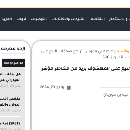
 والاستثمار
الاقتصاد
الشركات والاكتتابات
التوصيات
أدوات
المزيد
ازدد معرفة
»
جيه بي مورجان: تراجع صفقات البيع على
والأسهم
ند بورز 500
مواضيع ذو صلة
لبيع على المكشوف يزيد من مخاطر مؤشر
هل ينقلب الس
الفيدرالي عل
مايو 23, 2024
يونيو 23, 2024
ملخص الأسوا
الدولار، وانت
نوفمبر 18, 2024
Yellow Ket ($KET)دليلك الشامل حول عملة
مارس 9, 2025