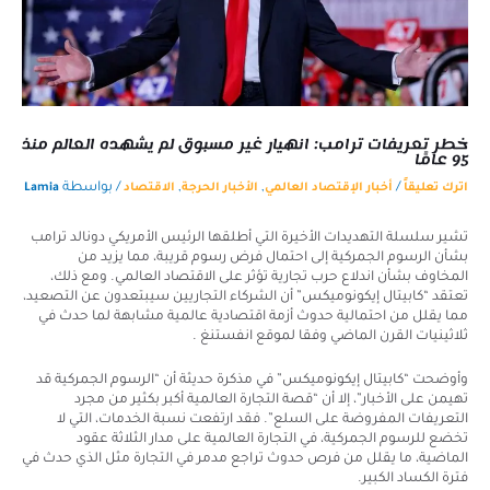
خطر تعريفات ترامب: انهيار غير مسبوق لم يشهده العالم منذ
95 عامًا
/
,
,
/ بواسطة
اترك تعليقاً
أخبار الإقتصاد العالمي
الأخبار الحرجة
الاقتصاد
Lamia
تشير سلسلة التهديدات الأخيرة التي أطلقها الرئيس الأمريكي دونالد ترامب
بشأن الرسوم الجمركية إلى احتمال فرض رسوم قريبة، مما يزيد من
المخاوف بشأن اندلاع حرب تجارية تؤثر على الاقتصاد العالمي. ومع ذلك،
تعتقد “كابيتال إيكونوميكس” أن الشركاء التجاريين سيبتعدون عن التصعيد،
مما يقلل من احتمالية حدوث أزمة اقتصادية عالمية مشابهة لما حدث في
ثلاثينيات القرن الماضي وفقا لموقع انفستنغ .
وأوضحت “كابيتال إيكونوميكس” في مذكرة حديثة أن “الرسوم الجمركية قد
تهيمن على الأخبار”، إلا أن “قصة التجارة العالمية أكبر بكثير من مجرد
التعريفات المفروضة على السلع”. فقد ارتفعت نسبة الخدمات، التي لا
تخضع للرسوم الجمركية، في التجارة العالمية على مدار الثلاثة عقود
الماضية، ما يقلل من فرص حدوث تراجع مدمر في التجارة مثل الذي حدث في
فترة الكساد الكبير.