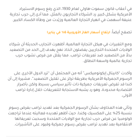
في أعقاب قانون سموت-هاولي لعام 1930، الذي رفع رسوم الاستيراد
الأمريكية بشكل كبير، رد الشركاء التجاريون بالمثل، مما أدى إلى حرب تجارية
عنيفة أسهمت في انهيار التجارة العالمية وزيّدت من وطأة الكساد الكبير.
تصفح أيضاً:
ارتفاع أسعار الغاز الأوروبية 6% في ينايرا
ومع التغيرات في هيكل التجارة العالمية، أظهرت التجارب الحديثة أن شركاء
الولايات المتحدة التجاريين يفضلون اتخاذ نهج يهدف إلى الحد من التصعيد
بدلاً من التصعيد ضد تعريفات ترامب، مما يقلل من فرص نشوب حرب
تجارية عالمية واسعة النطاق.
وأكدت “كابيتال إيكونوميكس” أنه من المحتمل أن “ترد الدول الأخرى على
الرسوم الجمركية الأمريكية بطريقة تركز على تقليل التصعيد”، مشيرة إلى أن
كندا قد تفرض تعريفات جمركية ذات تأثير سياسي بسيط ولكن بأضرار
اقتصادية محدودة، وهو رد يشبه الاستجابة للتعريفات خلال إدارة ترامب
الأولى.
وتأتي هذه المخاوف بشأن الرسوم الجمركية بعد تهديد ترامب بفرض رسوم
بنسبة 25% على المكسيك وكندا، حيث أظهر تهديده فعاليته عندما تراجعت
كولومبيا عن فرض حرب تجارية مع الولايات المتحدة وسحبت تعريفاتها
الانتقامية بعد تهديد ترامب بفرض رسوم جمركية وقيود على التأشيرات.