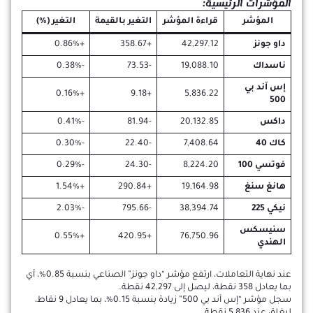
المؤشرات الرئيسية:
المؤشر
قراءة المؤشر
التغير بالقيمة
التغير (%)
داو جونز
42,297.12
+358.67
+0.86%
ناسداك
19,088.10
-73.53
-0.38%
إس آند بي
+0.16%
+9.18
5,836.22
500
داكس
20,132.85
-81.94
-0.41%
كاك 40
7,408.64
-22.40
-0.30%
فوتسي 100
8,224.20
-24.30
-0.29%
هانغ سنغ
19,164.98
+290.84
+1.54%
نيكي 225
38,394.74
-795.66
-2.03%
سنيسكس
+0.55%
+420.95
76,750.96
الهندي
عند نهاية التعاملات، ارتفع مؤشر “داو جونز” الصناعي بنسبة 0.85%، أي
بما يعادل 358 نقطة، ليصل إلى 42,297 نقطة.
سجل مؤشر “إس آند بي 500” زيادة بنسبة 0.15%، بما يعادل 9 نقاط،
ليغلق عند 5,836 نقطة.