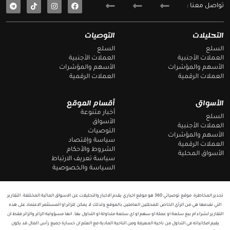
T
F
تواصل معنا :
e
a
l
c
e
e
g
b
التحليلات
التوصيات
r
o
a
o
السلع
السلع
m
k
العملات الأجنبية
العملات الأجنبية
الأسهم والمؤشرات
الأسهم والمؤشرات
العملات الرقمية
العملات الرقمية
الأسواق
أقسام الموقع
أخبار متنوعة
السلع
الأسواق
العملات الأجنبية
التوصيات
الأسهم والمؤشرات
سياسة وإقتصاد
العملات الرقمية
الشروط والأحكام
الأسواق المحلية
سياسة تعريف الارتباط
السياسة والخصوصية
تحذير المخاطرة: موقع توصياتي 360 هو موقع اخباري يقدم الاخبار والتحليلات عن الاسواق المالية المختلفة. التقارير
التي نقدمها هي من الرأي الخاص للمحللين العاملين بالموقع ولذلك لا يمكن للزائر او المستثمر الاعتماد على هذه
التقارير لشراء ام بيع سلعة او عملة او سهم او اي سلعة متداولة او التداول بها. انها مسؤولية الزائر والزائر فقط ان
يقيم امكانياته في التداول من ناحية المعرفة ومن الناحية المادية مع العلم ان خسارة جميع رأس المال قد يكون