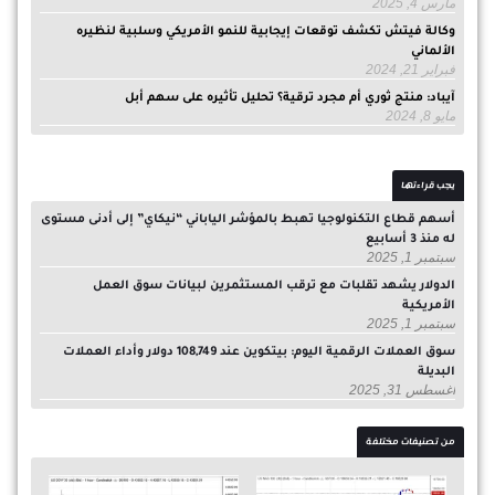
مارس 4, 2025
وكالة فيتش تكشف توقعات إيجابية للنمو الأمريكي وسلبية لنظيره
الألماني
فبراير 21, 2024
آيباد: منتج ثوري أم مجرد ترقية؟ تحليل تأثيره على سهم أبل
مايو 8, 2024
يجب قراءتها
أسهم قطاع التكنولوجيا تهبط بالمؤشر الياباني “نيكاي” إلى أدنى مستوى
له منذ 3 أسابيع
سبتمبر 1, 2025
الدولار يشهد تقلبات مع ترقب المستثمرين لبيانات سوق العمل
الأمريكية
سبتمبر 1, 2025
سوق العملات الرقمية اليوم: بيتكوين عند 108,749 دولار وأداء العملات
البديلة
أغسطس 31, 2025
من تصنيفات مختلفة