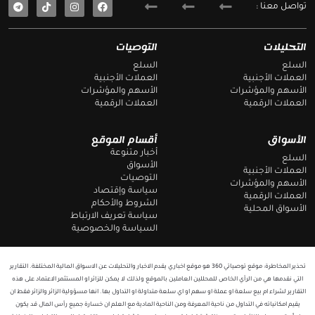
T
F
تواصل معنا :
e
a
l
c
e
e
g
b
التحليلات
التوصيات
r
o
a
o
السلع
السلع
m
k
العملات الأجنبية
العملات الأجنبية
الأسهم والمؤشرات
الأسهم والمؤشرات
العملات الرقمية
العملات الرقمية
الأسواق
أقسام الموقع
أخبار متنوعة
السلع
الأسواق
العملات الأجنبية
التوصيات
الأسهم والمؤشرات
سياسة وإقتصاد
العملات الرقمية
الشروط والأحكام
الأسواق المحلية
سياسة تعريف الارتباط
السياسة والخصوصية
تحذير المخاطرة: موقع توصياتي 360 هو موقع اخباري يقدم الاخبار والتحليلات عن الاسواق المالية المختلفة. التقارير
التي نقدمها هي من الرأي الخاص للمحللين العاملين بالموقع ولذلك لا يمكن للزائر او المستثمر الاعتماد على هذه
التقارير لشراء ام بيع سلعة او عملة او سهم او اي سلعة متداولة او التداول بها. انها مسؤولية الزائر والزائر فقط ان
يقيم امكانياته في التداول من ناحية المعرفة ومن الناحية المادية مع العلم ان خسارة جميع رأس المال قد يكون