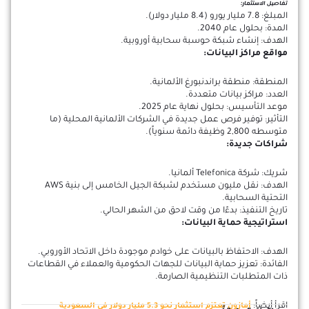
تفاصيل الاستثمار:
المبلغ: 7.8 مليار يورو (8.4 مليار دولار).
المدة: بحلول عام 2040.
الهدف: إنشاء شبكة حوسبة سحابية أوروبية.
مواقع مراكز البيانات:
المنطقة: منطقة براندنبورغ الألمانية.
العدد: مراكز بيانات متعددة.
موعد التأسيس: بحلول نهاية عام 2025.
التأثير: توفير فرص عمل جديدة في الشركات الألمانية المحلية (ما
متوسطه 2,800 وظيفة دائمة سنوياً).
شراكات جديدة:
شريك: شركة Telefonica ألمانيا.
الهدف: نقل مليون مستخدم لشبكة الجيل الخامس إلى بنية AWS
التحتية السحابية.
تاريخ التنفيذ: بدءًا من وقت لاحق من الشهر الحالي.
استراتيجية حماية البيانات:
الهدف: الاحتفاظ بالبيانات على خوادم موجودة داخل الاتحاد الأوروبي.
الفائدة: تعزيز حماية البيانات للجهات الحكومية والعملاء في القطاعات
ذات المتطلبات التنظيمية الصارمة.
اقرأ أيضاً:
أمازون تعتزم استثمار نحو 5.3 مليار دولار في السعودية