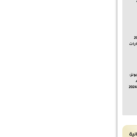
أيام 2025
رات
ونز:
ية