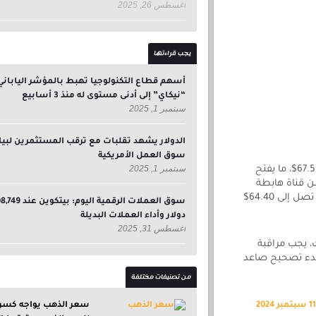
أغسطس 26, 2025
يجب قراءتها
أسهم قطاع التكنولوجيا تهبط بالمؤشر الياباني
“نيكاي” إلى أدنى مستوى له منذ 3 أسابيع
سبتمبر 1, 2025
الدولار يشهد تقلبات مع ترقب المستثمرين لبيا
سوق العمل الأمريكية
سبتمبر 1, 2025
أنهى سعر النفط تداولات يوم أمس بتراجع قوي، مؤكدًا كسر مستوى 67.56$، ما يفتح
ن قناة هابطة
موضحة في الرسم البياني، مما يعزز فرص تحقيق أهداف سلبية إضافية تصل إلى 64.40$
سوق العملات الرقمية اليوم: بيتكوين
دولار وأداء العملات البديلة
أغسطس 31, 2025
، يجب مراقبة
إلى بدء تصحيح صاعد
من تصنيفات مختلفة
سعر الذهب يواجه كسرا