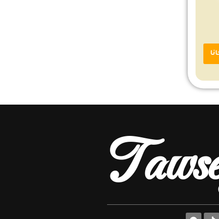
Tawse
T