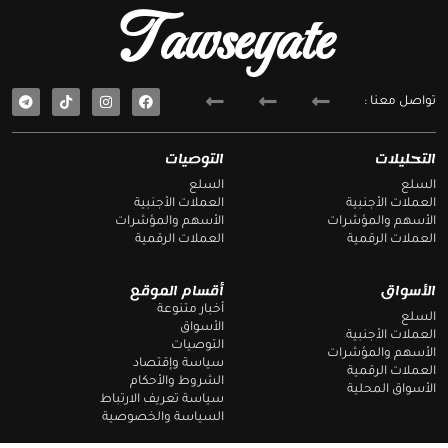
Tawseyate
T
F
تواصل معنا :
e
a
l
c
e
e
g
b
التحليلات
التوصيات
r
o
a
o
السلع
السلع
m
k
العملات الأجنبية
العملات الأجنبية
الأسهم والمؤشرات
الأسهم والمؤشرات
العملات الرقمية
العملات الرقمية
الأسواق
أقسام الموقع
أخبار متنوعة
السلع
الأسواق
العملات الأجنبية
التوصيات
الأسهم والمؤشرات
سياسة وإقتصاد
العملات الرقمية
الشروط والأحكام
الأسواق المحلية
سياسة تعريف الارتباط
السياسة والخصوصية