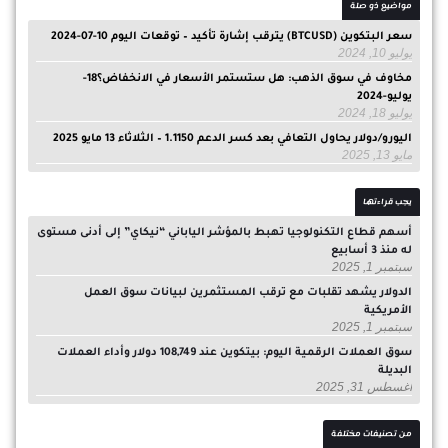
مواضيع ذو صلة
سعر البتكوين (BTCUSD) يترقب إشارة تأكيد – توقعات اليوم 10-07-2024
يوليو 10, 2024
مخاوف في سوق الذهب: هل ستستمر الأسعار في الانخفاض؟18-
يوليو-2024
يوليو 18, 2024
اليورو/دولار يحاول التعافي بعد كسر الدعم 1.1150 – الثلاثاء 13 مايو 2025
مايو 13, 2025
يجب قراءتها
أسهم قطاع التكنولوجيا تهبط بالمؤشر الياباني “نيكاي” إلى أدنى مستوى
له منذ 3 أسابيع
سبتمبر 1, 2025
الدولار يشهد تقلبات مع ترقب المستثمرين لبيانات سوق العمل
الأمريكية
سبتمبر 1, 2025
سوق العملات الرقمية اليوم: بيتكوين عند 108,749 دولار وأداء العملات
البديلة
أغسطس 31, 2025
من تصنيفات مختلفة