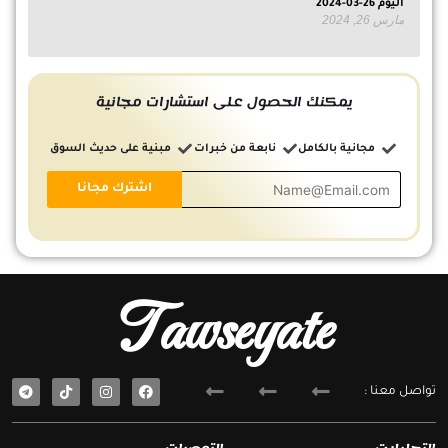
اليوم 26-03-2024
مارس 26, 2024
يمكنك الحصول على استشارات مجانية
مجانية بالكامل
نابعة من خبرات
مبنية على حديث السوق
Tawseyate
T
F
تواصل معنا :
e
a
l
c
e
e
g
b