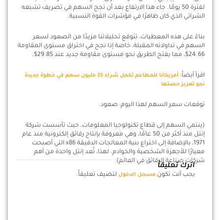
لفترة 50 يومًا. جاء هذا الارتفاع بعد أن نجح السهم في تصريف تشبعه
الشرائي الذي كان ظاهرًا في مؤشرات القوة النسبية.
بناءً على هذه المعطيات، تتوقع تحليلاتنا مزيدًا من الصعود لسعر
السهم في تداولاته المقبلة، خاصة إذا نجح في اختراق مستوى المقاومة
24.66$، مما يفتح الطريق نحو مستوى مقاومة جديد عند 29.85$.
اقرأ أيضاً:
أمريكانا للمطاعم تكمل شراء 25 مليون سهم في خطوة جديدة
نحو تعزيز حصتها
توقعات سعر السهم لهذا اليوم: صعود.
(ينتمي السهم إلى قطاع تكنولوجيا المعلومات، حيث تأسست شركة
إنتل منذ أكثر من 50 عامًا، وهي معروفة بإنتاج رقائق إلكترونية منذ عام
1971، بالإضافة إلى اختراع بنية المعالجات الدقيقة x86 التي أصبحت
معيارًا للأجهزة الشخصية والخوادم. لهذا، تُعد إنتل واحدة من أهم
شركات صناعة الرقائق في العالم).
اترك تعليقاً
يجب أنت تكون
لتضيف تعليقاً.
مسجل الدخول