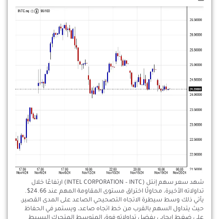
شهد سعر سهم إنتل (INTEL CORPORATION – INTC) ارتفاعًا خلال
تداولاته الأخيرة، محاولًا اختراق مستوى المقاومة المهم عند 24.66$.
يأتي ذلك وسط سيطرة الاتجاه التصحيحي الصاعد على المدى القصير،
حيث يتداول السهم بالقرب من خط اتجاه صاعد، ويستمر في الحفاظ
على ضغط إيجابي بفضل تداولاته فوق المتوسط المتحرك البسيط