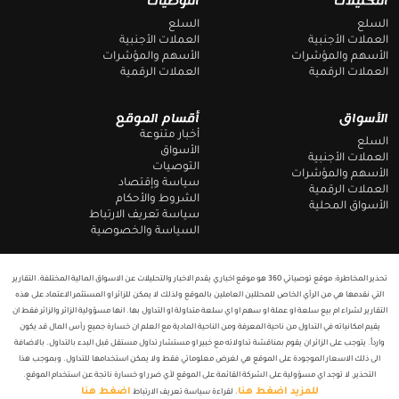
التحليلات
التوصيات
r
o
a
o
السلع
السلع
m
k
العملات الأجنبية
العملات الأجنبية
الأسهم والمؤشرات
الأسهم والمؤشرات
العملات الرقمية
العملات الرقمية
الأسواق
أقسام الموقع
أخبار متنوعة
السلع
الأسواق
العملات الأجنبية
التوصيات
الأسهم والمؤشرات
سياسة وإقتصاد
العملات الرقمية
الشروط والأحكام
الأسواق المحلية
سياسة تعريف الارتباط
السياسة والخصوصية
تحذير المخاطرة: موقع توصياتي 360 هو موقع اخباري يقدم الاخبار والتحليلات عن الاسواق المالية المختلفة. التقارير
التي نقدمها هي من الرأي الخاص للمحللين العاملين بالموقع ولذلك لا يمكن للزائر او المستثمر الاعتماد على هذه
التقارير لشراء ام بيع سلعة او عملة او سهم او اي سلعة متداولة او التداول بها. انها مسؤولية الزائر والزائر فقط ان
يقيم امكانياته في التداول من ناحية المعرفة ومن الناحية المادية مع العلم ان خسارة جميع رأس المال قد يكون
وارداً. يتوجب على الزائر ان يقوم بمناقشة تداولاته مع خبير او مستشار تداول مستقل قبل البدء بالتداول. بالاضافة
الى ذلك الاسعار الموجودة على الموقع هي لغرض معلوماتي فقط ولا يمكن استخدامها للتداول. وبموجب هذا
التحذير, لا توجد اي مسؤولية على الشركة القائمة على الموقع لأي ضرر او خسارة ناتجة عن استخدام الموقع.
للمزيد اضغط هنا
اضغط هنا
. لقراءة سياسة تعريف الارتباط