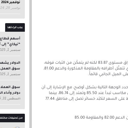
نوفمبر 2024
نوفمبر 28, 2024
يجب قراءتها
أسهم قطاع ال
“نيكاي” إلى أدن
سبتمبر 1, 2025
أجرى سعر عقود خام برنت محاولة لاختراق مستوى 83.87 لكنه لم يتمكّن من الثبات فوقه،
الدولار يشهد
ليبقى السعر ضمن النطاق الجانبي الذي تتمثّل أطرافه بالمقاومة المذكورة والدعم 81.00،
سوق العمل ا
سبتمبر 1, 2025
ى الميل الجانبي قائماً.
دد الوجهة التالية بشكل أوضح، مع الإشارة إلى أن
تخطّي المقاومة سيقود السعر لتحقيق مكاسب تبدأ عند 85.50 وتمتد إلى 86.74، بينما
دولار وأداء ا
أغسطس 31, 2025
يمثّل كسر الدعم عامل سلبي سيضغط على السعر لتكبّد خسائر تصل إلى مناطق 77.44
من تصنيفات مختلف
قاومة 85.00