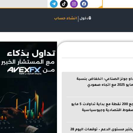
T
T
I
F
e
i
n
a
l
k
s
c
e
t
t
e
g
o
a
b
دخول
انشاء حساب
r
k
g
o
a
r
o
m
a
k
-
m
اعلان
p
l
a
n
e
او جونز الصناعي: انخفاض بنسبة
داو جونز يتراجع 200 نقطة مع بداية تداولات 5 مايو
هدف النفط يختبر مستوى الدعم – توقعات اليوم 28