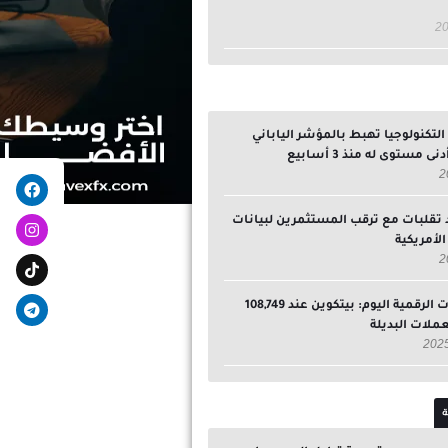
تكنولوجيا تهبط بالمؤشر الياباني
ى مستوى له منذ 3 أسابيع
egram
ebook
 تقلبات مع ترقب المستثمرين لبيانات
لأمريكية
سوق العملات الرقمية اليوم: بيتكوين عند 108,749
لعملات البديلة
ة