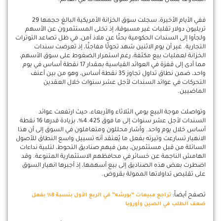
المخاوف بشأن هشاشة أكبر سوق للسندات في العالم.
ففي الأيام الأخيرة، سجلت سوق الخزانة الأمريكية البالغ حجمها 29
تريليون دولار تقلبات غير مسبوقة، إذ تخلى المستثمرون عن الأسهم
ولجأوا إلى السندات الحكومية بحثًا عن ملاذ آمن، في ظل تصاعد التوترات
التجارية. غير أن يوم الاثنين شهد تحولًا مفاجئًا، إذ تعرضت سندات
الخزانة لعمليات بيع مكثفة، رغم استمرار الضغوط على سوق الأسهم،
مما أدى إلى قفزة في العوائد القياسية بمقدار 17 نقطة أساس في يوم
واحد، ضمن نطاق تداول تجاوز 35 نقطة أساس، وهو من بين أعنف
التحركات في عوائد السندات لأجل عشر سنوات خلال العقدين
الماضيين.
وتواصلت موجة البيع يومي الثلاثاء والأربعاء، حيث ارتفعت عوائد
السندات لأجل عشر سنوات إلى ما فوق 4.425%، بزيادة قدرها 16 نقطة
أساس خلال يوم واحد. وأشار محللون ومتعاملون في السوق إلى أن هذا
الانهيار تسارعت وتيرته بفعل ما يُعتقد أنه تسييل واسع النطاق للأصول
السائلة من قبل مستثمرين، بمن فيهم صناديق التحوط، لتلبية نداءات
الهامش الناجمة عن خسائر في محافظهم الاستثمارية المتنوعة. وقد
اضطرت بعض هذه الصناديق إلى بيع أسهمها، إذ أجبرها انهيار السوق
على تقليص تداولاتها الممولة بقروض.
تصفح أيضاً:
تراجع مبيعات “بورشه” في الربع الأول بنسبة 8% بفعل
ضعف الطلب في الصين وأوروبا