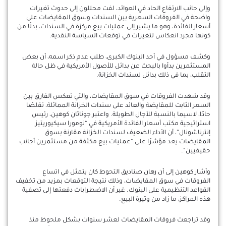
وإلى جانب الارتفاع الحاد في العوائد، لفت محللون إلى حدوث تغيرات
واضحة في الفروقات السعرية بين السندات وسوق المقايضات على
أسعار الفائدة، وهو ما يشير إلى عمليات بيع مركزة في السندات، بدلًا من
كونها مجرد انعكاس لتغيرات في توقعات السياسة النقدية.
وكشف مسؤول في أحد البنوك الكبرى، طلب عدم ذكر اسمه، أن بعض
المستثمرين بدأوا بالبحث عن بدائل للأصول الأمريكية في ظل حالة
التقلب، بما في ذلك بدائل لسندات الخزانة.
وقد شهدت الفروقات في سوق المقايضات، والتي تعكس الفارق بين
السعر الثابت للمقايضة والعائد على سندات الخزانة المماثلة، تقلصًا
حادًا، لاسيما بالنسبة للآجال الطويلة. واعتبر جوناثان كوهين، رئيس
استراتيجية مكتب أسعار الفائدة الأمريكية في “نومورا سيكيوريتيز
إنترناشونال”، أن الأداء الضعيف لسندات الخزانة مقارنة بسوق
المقايضات يعد مؤشرًا على “عمليات بيع مكثفة من مستثمرين أجانب
حقيقيين”.
وأشار كوهين إلى أن رهان صناديق التحوط كان يتمثل في اتساع
الفروقات في سوق المقايضات، وذلك نتيجة التوقعات بمزيد من تخفيف
القواعد التنظيمية على البنوك. غير أن الاضطرابات دفعتها إلى تصفية
هذه المراكز، ما زاد من وتيرة البيع.
وقد تراجعت فروقات المقايضات لعشر سنوات بشكل ملحوظ منذ