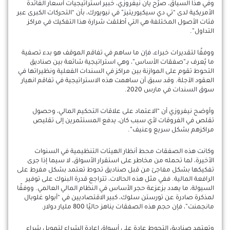
وفي هذا السياق، صرّح يان نيفروزي، خبير استراتيجيات أسعار الفائدة
الأمريكية لدى “تي دي سيكيوريتيز” في نيويورك، بأن “التحركات الكبرى عبر
فئات الأصول المختلفة هي التي أطلقت شرارة هذا التفكيك في مراكز
التداول”.
ووفقًا لتقديرات خبراء، فإن ما ساهم في تفاقم الموقف هو بدء تصفية
ما يُعرف بـ”صفقات الأساس”، وهي استراتيجية شائعة بين صناديق
التحوط تقوم على الموازنة بين مراكز في السندات الفعلية ونظيراتها في
العقود الآجلة. وقد سبق أن ساهمت هذه الاستراتيجية في تفاقم انهيار
سوق السندات في مارس 2020.
وأوضح نيفروزي أن “الاعتماد على علاقات التحكيم المالي، وحصول
تقلص في الفروقات لأي سبب كان، يدفع المستثمرين إلى تقليص
مراكزهم بشكل سريع وعنيف”.
وكانت هذه الصفقات محط أنظار الهيئات التنظيمية في السنوات
الأخيرة، لما تحمله من مخاطر على استقرار الأسواق، لا سيما إذا جرى
تفكيكها بشكل مفاجئ من قبل صناديق تحوط تعتمد بشكل مفرط على
الرافعة المالية. ففي مثل هذه الحالات، تتراجع قدرة البنوك على توفير
السيولة، ما يهدد بزعزعة حجر الأساس في النظام المالي العالمي. ووفقًا
لمذكرة صادرة عن تورستن سلوك، كبير الاقتصاديين في “أبولو غلوبال
مانجمنت”، فإن حجم هذه الصفقات يناهز حاليًا 800 مليار دولار.
وتعتمد صناديق التحوط عادة على أسواق إعادة الشراء لتمويل شراء