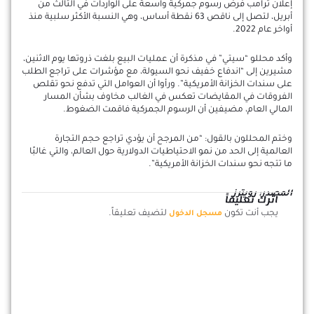
إعلان ترامب فرض رسوم جمركية واسعة على الواردات في الثالث من
أبريل، لتصل إلى ناقص 63 نقطة أساس، وهي النسبة الأكثر سلبية منذ
أواخر عام 2022.
وأكد محللو “سيتي” في مذكرة أن عمليات البيع بلغت ذروتها يوم الاثنين،
مشيرين إلى “اندفاع خفيف نحو السيولة، مع مؤشرات على تراجع الطلب
على سندات الخزانة الأمريكية”. ورأوا أن العوامل التي تدفع نحو تقلص
الفروقات في المقايضات تعكس في الغالب مخاوف بشأن المسار
المالي العام، مضيفين أن الرسوم الجمركية فاقمت الضغوط.
وختم المحللون بالقول: “من المرجح أن يؤدي تراجع حجم التجارة
العالمية إلى الحد من نمو الاحتياطيات الدولارية حول العالم، والتي غالبًا
ما تتجه نحو سندات الخزانة الأمريكية”.
المصدر: رويترز
اترك تعليقاً
يجب أنت تكون
لتضيف تعليقاً.
مسجل الدخول