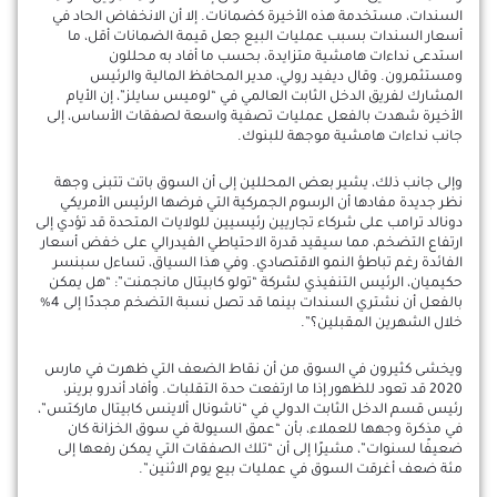
السندات، مستخدمة هذه الأخيرة كضمانات. إلا أن الانخفاض الحاد في
أسعار السندات بسبب عمليات البيع جعل قيمة الضمانات أقل، ما
استدعى نداءات هامشية متزايدة، بحسب ما أفاد به محللون
ومستثمرون. وقال ديفيد رولي، مدير المحافظ المالية والرئيس
المشارك لفريق الدخل الثابت العالمي في “لوميس سايلز”، إن الأيام
الأخيرة شهدت بالفعل عمليات تصفية واسعة لصفقات الأساس، إلى
جانب نداءات هامشية موجهة للبنوك.
وإلى جانب ذلك، يشير بعض المحللين إلى أن السوق باتت تتبنى وجهة
نظر جديدة مفادها أن الرسوم الجمركية التي فرضها الرئيس الأمريكي
دونالد ترامب على شركاء تجاريين رئيسيين للولايات المتحدة قد تؤدي إلى
ارتفاع التضخم، مما سيقيد قدرة الاحتياطي الفيدرالي على خفض أسعار
الفائدة رغم تباطؤ النمو الاقتصادي. وفي هذا السياق، تساءل سبنسر
حكيميان، الرئيس التنفيذي لشركة “تولو كابيتال مانجمنت”: “هل يمكن
بالفعل أن نشتري السندات بينما قد تصل نسبة التضخم مجددًا إلى 4%
خلال الشهرين المقبلين؟”.
ويخشى كثيرون في السوق من أن نقاط الضعف التي ظهرت في مارس
2020 قد تعود للظهور إذا ما ارتفعت حدة التقلبات. وأفاد أندرو برينر،
رئيس قسم الدخل الثابت الدولي في “ناشونال ألاينس كابيتال ماركتس”،
في مذكرة وجهها للعملاء، بأن “عمق السيولة في سوق الخزانة كان
ضعيفًا لسنوات”، مشيرًا إلى أن “تلك الصفقات التي يمكن رفعها إلى
مئة ضعف أغرقت السوق في عمليات بيع يوم الاثنين”.