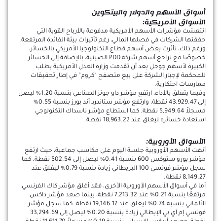
أسواق الأسهم والدولار والبيتكوين
الأسواق الأمريكية:
انتعشت مؤشرات الأسهم الأمريكية مدفوعة بالأرباح القوية التي
حققتها الشركات في فصلها المالي، رغم تأثيرات بيئة الفائدة المرتفعة.
ورغم ذلك، تأثرت بعض أسهم قطاع التكنولوجيا الأمريكي بالخسائر،
خصوصًا مع تراجع أسهم شركة PDD الصينية، بالإضافة إلى الخسائر
الكبيرة لأسهم جوجل بعد أن تقدمت وزارة العدل الأمريكية بطلب
للمحكمة لإجبار الشركة على بيع متصفح “كروم” في إطار تحقيقات
ممارسات احتكارية.
وفيما يتعلق بالأداء، ارتفع مؤشر داو جونز الصناعي بنسبة 1.20% ليصل
إلى 43,929.47 نقطة، وارتفع مؤشر ستاندرد آند بورز بنسبة 0.55%
مسجلاً 5,949.64 نقطة. كما استطاع مؤشر ناسداك التكنولوجي
استعادة خسائره ليغلق عند 18,963.22 نقطة.
الأسواق الأوروبية:
أنهت الأسهم الأوروبية جلسة اليوم على مكاسب جماعية، حيث ارتفع
مؤشر يورو ستوكس 600 بنسبة 0.41% ليصل إلى 502.54 نقطة. كما
سجل مؤشر فوتسي 100 البريطاني زيادة بنسبة 0.79% ليغلق عند
8,149.27 نقطة.
أما في أسواق الأسهم الأوروبية الأخرى، فقد أغلق مؤشر كاك الفرنسي
مرتفعًا بنسبة 0.21% عند 7,213.32 نقطة، بينما صعد مؤشر داكس
الألماني بنسبة 0.74% ليغلق عند 19,146.17 نقطة. كما سجل مؤشر
فوتسي إم آي بي الإيطالي زيادة بنسبة 0.20% ليصل إلى 33,294.69