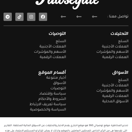
T
F
تواصل معنا :
e
a
l
c
e
e
g
b
التحليلات
التوصيات
r
o
a
o
السلع
السلع
m
k
العملات الأجنبية
العملات الأجنبية
الأسهم والمؤشرات
الأسهم والمؤشرات
العملات الرقمية
العملات الرقمية
الأسواق
أقسام الموقع
أخبار متنوعة
السلع
الأسواق
العملات الأجنبية
التوصيات
الأسهم والمؤشرات
سياسة وإقتصاد
العملات الرقمية
الشروط والأحكام
الأسواق المحلية
سياسة تعريف الارتباط
السياسة والخصوصية
تحذير المخاطرة: موقع توصياتي 360 هو موقع اخباري يقدم الاخبار والتحليلات عن الاسواق المالية المختلفة. التقارير
التي نقدمها هي من الرأي الخاص للمحللين العاملين بالموقع ولذلك لا يمكن للزائر او المستثمر الاعتماد على هذه