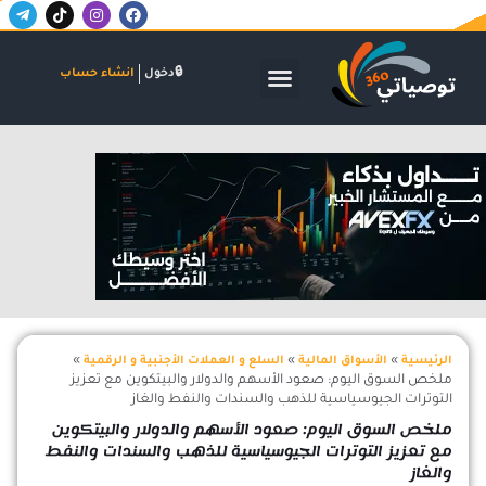
T
T
I
F
خطي
e
i
n
a
لى
l
k
s
c
لمحتوى
e
t
t
e
g
o
a
b
الأسواق المالية
البنوك والاستثمار
الشركات والاكتتابات
دخول
انشاء حساب
r
k
g
o
a
r
o
m
a
k
-
m
اعلان
p
l
a
n
e
»
»
»
الرئيسية
الأسواق المالية
السلع و العملات الأجنبية و الرقمية
ملخص السوق اليوم: صعود الأسهم والدولار والبيتكوين مع تعزيز
التوترات الجيوسياسية للذهب والسندات والنفط والغاز
ملخص السوق اليوم: صعود الأسهم والدولار والبيتكوين
مع تعزيز التوترات الجيوسياسية للذهب والسندات والنفط
والغاز