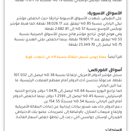
نقطة، وصعد أيبكس الإسباني بنسبة 0.19% مسجلاً 11,611.70 نقطة.
الأسواق الآسيوية:
على النقيض، شهدت الأسواق الآسيوية تراجعًا حيث انخفض مؤشر
نيكي الياباني بنسبة 0.85% ليغلق عند 38,026.17 نقطة، كما هبط مؤشر
توبكس الأوسع بنسبة 0.57% إلى 2,682.81 نقطة.
وفي هونج كونج، تراجع مؤشر هانج سينج للأسواق الصينية بنسبة
0.53% ليغلق عند 19,601.11 نقطة، بينما انخفض نفتي الهندي بنسبة
0.75% ليصل إلى 23,349.70 نقطة.
اقرأ أيضاً:
عملة إيوس تسجل ارتفاعًا بنسبة 11% في تداولات قوية
أسواق الفوركس:
سجل مؤشر الدولار الأمريكي ارتفاعًا بنسبة 0.38% ليصل إلى 107.032
نقطة، مدعومًا بتحسن أداء الدولار أمام معظم العملات الرئيسية، ما
عدا الين الياباني.
كما تراجع اليورو بنسبة 0.64% ليصل إلى 1.0476 دولار، وتراجع الجنيه
الإسترليني بنسبة 0.45% ليصل إلى 1.2593 دولار، بينما انخفض الدولار
أمام الين الياباني بنسبة 0.54% مسجلًا 154.55 ين.
دعم الدولار جاء بعد صدور بيانات إيجابية عن إعانات البطالة الأمريكية
وارتفاع مبيعات المنازل، بالإضافة إلى تصريحات عضو بنك الاحتياطي
الفيدرالي أوستان جولسبي التي دعت إلى تباطؤ خفض أسعار الفائدة.
السندات: