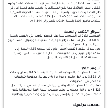
شهدت سندات الخزانة الأمريكية ارتفاعًا مع تزايد التوقعات بتباطؤ وتيرة
خفض أسعار الفائدة، مما دفع المستثمرين للبحث عنها كملاذ آمن في
ظل التصعيدات الجيوسياسية. ارتفعت عوائد سندات الخزانة الأمريكية
لأجل 10 سنوات بنسبة 0.66% لتسجل 4.435%، بينما سجلت عوائد
سندات عامين زيادة بنسبة 0.84% لتصل إلى 4.344%.
أسواق الذهب والنفط:
انعكست التوترات الجيوسياسية على أسعار الذهب التي ارتفعت بنسبة
0.80% لتسجل 2,671.94 دولار للأوقية، مستفيدة من إقبال المستثمرين
على المعدن الأصفر كملاذ آمن.
وفي سوق النفط، ارتفعت أسعار خام برنت بنسبة 1.55% ليصل إلى
72.42 دولار للبرميل، بينما ارتفعت أسعار خام غرب تكساس الوسيط
بنسبة 1.67% لتسجل 69.89 دولار للبرميل.
أسواق الغاز:
شهدت أسعار الغاز الأمريكية الآجلة ارتفاعًا بنسبة 4.5% بعد أن وصلت
إلى 3.328 دولار لكل مليون وحدة حرارية بريطانية، مدفوعة بتوقعات
انخفاض في المخزونات.
كما ارتفعت أسعار الغاز الهولندي إلى أعلى مستوياتها في عام لتسجل
48.825 يورو لكل ميجاوات، بينما صعدت أسعار الغاز البريطانية بنحو
6.7% لتسجل 122.91 جنيه إسترليني لكل مليون وحدة حرارية بريطانية.
العملات الرقمية: