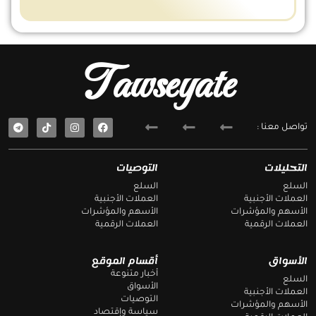
Tawseyate
T
F
تواصل معنا :
e
a
l
c
e
e
g
b
التحليلات
التوصيات
r
o
a
o
السلع
السلع
m
k
العملات الأجنبية
العملات الأجنبية
الأسهم والمؤشرات
الأسهم والمؤشرات
العملات الرقمية
العملات الرقمية
الأسواق
أقسام الموقع
أخبار متنوعة
السلع
الأسواق
العملات الأجنبية
التوصيات
الأسهم والمؤشرات
سياسة وإقتصاد