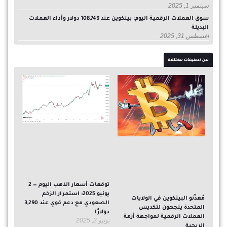
سبتمبر 1, 2025
سوق العملات الرقمية اليوم: بيتكوين عند 108,749 دولار وأداء العملات
البديلة
أغسطس 31, 2025
من تصنيفات مختلفة
توقعات أسعار الذهب اليوم — 2
يونيو 2025: استمرار الزخم
مُعدِّنو البيتكوين في الولايات
الصعودي مع دعم قوي عند 3,290
المتحدة يتجهون لتكديس
دولارًا
العملات الرقمية لمواجهة أزمة
يونيو 2, 2025
الربحية