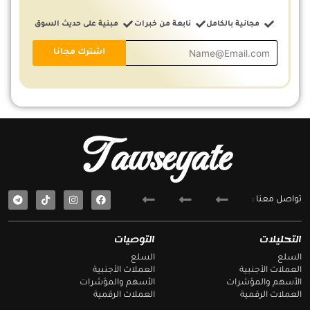
مجانية بالكامل
نابعة من خبرات
مبنية على حديث السوق
Tawseyate
T
F
تواصل معنا :
e
a
l
c
e
e
g
b
التحليلات
التوصيات
r
o
a
o
السلع
السلع
m
k
العملات الأجنبية
العملات الأجنبية
الأسهم والمؤشرات
الأسهم والمؤشرات
العملات الرقمية
العملات الرقمية