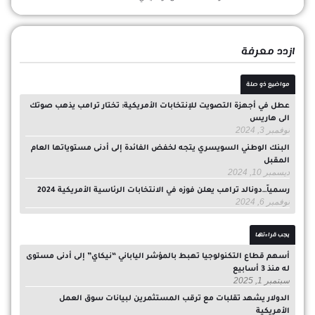
ازدد معرفة
مواضيع ذو صلة
عطل في أجهزة التصويت للإنتخابات الأمريكية: تختار ترامب يذهب صوتك
الى هاريس
نوفمبر 3, 2024
البنك الوطني السويسري يتجه لخفض الفائدة إلى أدنى مستوياتها العام
المقبل
ديسمبر 10, 2024
رسمياً…دونالد ترامب يعلن فوزه في الانتخابات الرئاسية الأمريكية 2024
نوفمبر 6, 2024
يجب قراءتها
أسهم قطاع التكنولوجيا تهبط بالمؤشر الياباني “نيكاي” إلى أدنى مستوى
له منذ 3 أسابيع
سبتمبر 1, 2025
الدولار يشهد تقلبات مع ترقب المستثمرين لبيانات سوق العمل
الأمريكية