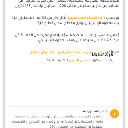
هجوم لحركة المقاومة الإسلامية (حماس) على جنوب إسرائيل في
السابع من أكتوبر، أسفر عن مقتل 1200 إسرائيلي واحتجاز 253 آخرين.
وبحسب
، قُتل أكثر من 34 ألف فلسطيني منذ
وزارة الصحة الفلسطينية
بدء الهجوم الإسرائيلي، ونزح معظم سكان قطاع غزة.
يُحمل عباس الولايات المتحدة مسؤولية منع المزيد من المعاناة في
غزة، مُشددًا على قدرتها على وقف الهجوم الإسرائيلي.
آخر الأخبار:
عاجل: إيران تستهدف إسرائيل.. والأسواق تتفاعل
اترك تعليقاً
يجب أنت تكون
لتضيف تعليقاً.
مسجل الدخول
إخلاء المسؤولية
لا يُقصد بالمعلومات والمنشورات أن تكون، أو تشكل، أي نصيحة
مالية أو استثمارية أو تجارية أو أنواع أخرى من النصائح أو التوصيات
المقدمة أو المعتمدة من توصياتي 360