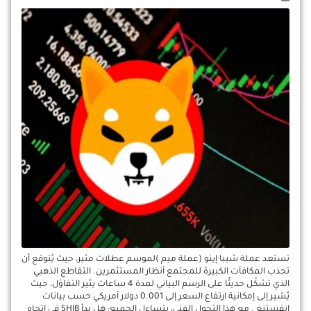
تستعد عملة شيبا إينو (عملة ميم )لموسم عطلات مثير، حيث يُتوقع أن
تجذب المكافآت الكبيرة للمجتمع أنظار المستثمرين. التقاطع الذهبي
الذي تشكّل حديثًا على الرسم البياني لمدة 4 ساعات يثير التفاؤل، حيث
يُشير إلى إمكانية ارتفاع السعر إلى 0.001 دولار أمريكي حسب بيانات
انفستنغ . مع هذا التحول الفني، يتساءل الجميع: هل بدأ SHIB في اتجاه