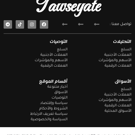
Tawseyate
T
F
تواصل معنا :
e
a
l
c
e
e
g
b
التحليلات
التوصيات
r
o
a
o
السلع
السلع
m
k
العملات الأجنبية
العملات الأجنبية
الأسهم والمؤشرات
الأسهم والمؤشرات
العملات الرقمية
العملات الرقمية
الأسواق
أقسام الموقع
أخبار متنوعة
السلع
الأسواق
العملات الأجنبية
التوصيات
الأسهم والمؤشرات
سياسة وإقتصاد
العملات الرقمية
الشروط والأحكام
الأسواق المحلية
سياسة تعريف الارتباط
السياسة والخصوصية