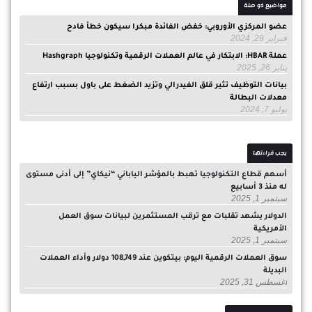
مواضيع ذو صلة
عضو المركزي الأوروبي: خفض الفائدة مبكرا سيكون خطأ فادح
فبراير 29, 2024
عملة HBAR: الابتكار في عالم العملات الرقمية وتكنولوجيا Hashgraph
يناير 26, 2025
بيانات التوظيف تثير قلق الفيدرالي وتزيد الضغط على باول بسبب ارتفاع
معدلات البطالة
يوليو 7, 2024
يجب قراءتها
أسهم قطاع التكنولوجيا تهبط بالمؤشر الياباني “نيكاي” إلى أدنى مستوى
له منذ 3 أسابيع
سبتمبر 1, 2025
الدولار يشهد تقلبات مع ترقب المستثمرين لبيانات سوق العمل
الأمريكية
سبتمبر 1, 2025
سوق العملات الرقمية اليوم: بيتكوين عند 108,749 دولار وأداء العملات
البديلة
أغسطس 31, 2025