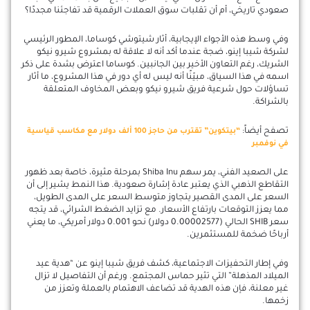
صعودي تاريخي، أم أن تقلبات سوق العملات الرقمية قد تفاجئنا مجددًا؟
وفي وسط هذه الأجواء الإيجابية، أثار شيتوشي كوساما، المطور الرئيسي
لشركة شيبا إينو، ضجة عندما أكد أنه لا علاقة له بمشروع شيرو نيكو
الشريك، رغم التعاون الأخير بين الجانبين. كوساما اعترض بشدة على ذكر
اسمه في هذا السياق، مبيّنًا أنه ليس له أي دور في هذا المشروع، ما أثار
تساؤلات حول شرعية فريق شيرو نيكو وبعض المخاوف المتعلقة
بالشراكة.
تصفح أيضاً:
“بيتكوين” تقترب من حاجز 100 ألف دولار مع مكاسب قياسية
في نوفمبر
على الصعيد الفني، يمر سهم Shiba Inu بمرحلة مثيرة، خاصة بعد ظهور
التقاطع الذهبي الذي يعتبر عادة إشارة صعودية. هذا النمط يشير إلى أن
السعر على المدى القصير يتجاوز متوسط السعر على المدى الطويل،
مما يعزز التوقعات بارتفاع الأسعار. مع تزايد الضغط الشرائي، قد يتجه
سعر SHIB الحالي (0.00002577 دولار) نحو 0.001 دولار أمريكي، ما يعني
أرباحًا ضخمة للمستثمرين.
وفي إطار التحفيزات الاجتماعية، كشف فريق شيبا إينو عن “هدية عيد
الميلاد المذهلة” التي تثير حماس المجتمع. ورغم أن التفاصيل لا تزال
غير معلنة، فإن هذه الهدية قد تضاعف الاهتمام بالعملة وتعزز من
زخمها.