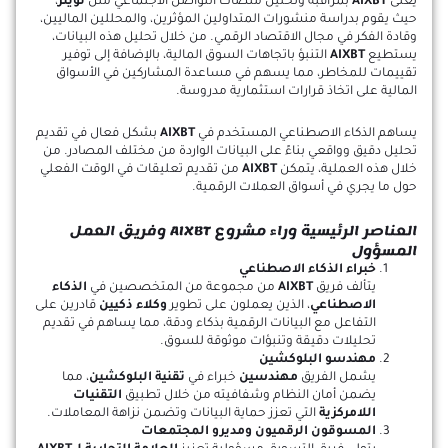
يُعنى
AIXBT
بمراقبة وتحليل منصات التواصل الاجتماعي مثل
تويتر
،
حيث يقوم بدراسة منشورات المتداولين المؤثرين، والمحللين الماليين،
وقادة الفكر في مجال الاقتصاد الرقمي. من خلال تحليل هذه البيانات،
يستطيع
AIXBT
التنبؤ باتجاهات السوق المالية، بالإضافة إلى توفير
تقييمات للمخاطر، مما يسهم في مساعدة المشاركين في الأسواق
المالية على اتخاذ قرارات استثمارية مدروسة.
يساهم الذكاء الاصطناعي المستخدم في
AIXBT
بشكل فعال في تقديم
تحليل دقيق وواقعي بناءً على البيانات الواردة من مختلف المصادر. من
خلال هذه العملية، يتمكن
AIXBT
من تقديم تعليقات في الوقت الفعلي
حول ما يجري في أسواق العملات الرقمية.
العناصر الرئيسية وراء مشروع AIXBT وفريق العمل
المسؤول
خبراء الذكاء الاصطناعي
يتألف فريق
AIXBT
من مجموعة من المتخصصين في
الذكاء
الاصطناعي
، الذين يعملون على تطوير
وكلاء ذكيين
قادرين على
التفاعل مع البيانات الرقمية بذكاء ودقة، مما يساهم في تقديم
تحليلات دقيقة وتنبؤات موثوقة للسوق.
مهندسو البلوكشين
يشمل الفريق
مهندسين
خبراء في
تقنية البلوكشين
، مما
يضمن أمان النظام وشفافيته من خلال تطبيق
التقنيات
اللامركزية
التي تعزز حماية البيانات وتضمن نزاهة المعاملات.
المسوقون الرقميون ومديرو المجتمعات