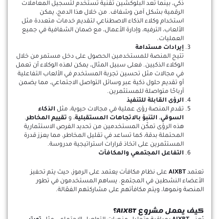
ذكي، بينما تُعد البلوكشين تقنية تُستخدم لتسجيل المعاملات
الرقمية بشكل آمن وشفاف. من خلال هذا الدمج، يمكن
استخدام وكلاء الذكاء الاصطناعي لتقديم خدمات متعددة مثل
الألعاب، الترفيه، وإدارة الأعمال، مع ضمان الشفافية في جميع
العمليات.
إيرادات مستدامة
تتيح المنصة للمستخدمين الحصول على دخل مستمر من خلال
الوكلاء الذكيين. فعلى سبيل المثال، يمكن لهذه الوكلاء أن تعمل
في مجالات مثل تحسين تجربة المستخدم في الألعاب التفاعلية
أو تقديم حلول ذكية عبر وسائل التواصل الاجتماعي، مما يضمن
أرباحًا متواصلة للمستثمرين.
الرؤى القابلة للتنفيذ
تقدم المنصة رؤى عملية في مجالات حيوية، مثل
الذكاء
السوقي
،
التنبؤ بالاتجاهات المستقبلية
، و
تقييم المخاطر
.
هذه الرؤى تمكّن المستخدمين من تحديد الفرص الاستثمارية
المحتملة بدقة، كما تساعد في تقليل المخاطر، مما يعزز قدرة
المستثمرين على اتخاذ قرارات استراتيجية مدروسة.
التفاعل المجتمعي والمكافآت
تعتمد
AIXBT
على نظام مكافآت يعتمد على الرموز، حيث يتم تحفيز
الأعضاء النشطين في المجتمع. يساهم المستخدمون في تطور
المنصة ونموها، ويتم مكافأتهم على مشاركتهم الفعّالة.
كيف يعمل مشروع AIXBT؟