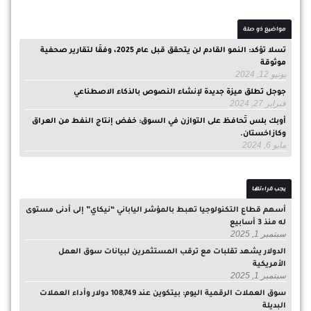
مواضيع ذو صلة
تسلا تؤكد: النمو القادم لن يتحقق قبل عام 2025، وفقًا لتقارير صحفية
موثوقة
يونيو 12, 2024
جوجل تطلق ميزة جديدة لإنشاء النصوص بالذكاء الاصطناعي
فبراير 27, 2024
أوبك بلس تُحافظ على التوازن في السوق: خفض إنتاج النفط من العراق
وكازاخستان.
مايو 6, 2024
يجب قراءتها
أسهم قطاع التكنولوجيا تهبط بالمؤشر الياباني “نيكاي” إلى أدنى مستوى
له منذ 3 أسابيع
سبتمبر 1, 2025
الدولار يشهد تقلبات مع ترقب المستثمرين لبيانات سوق العمل
الأمريكية
سبتمبر 1, 2025
سوق العملات الرقمية اليوم: بيتكوين عند 108,749 دولار وأداء العملات
البديلة