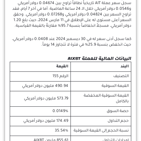
سجل سعر عملة AIT تاريخياً نطاقاً تراوح بين 0.04674 دولار أمريكي
و0.0546 دولار أمريكي خلال الـ 24 ساعة الماضية. أما في آخر 7 أيام، فقد
تراوح السعر بين 0.04824 دولار أمريكي و0.07268 دولار أمريكي. وحقق
السعر أعلى مستوى له على الإطلاق في 11 مارس 2024، حيث بلغ 1.20
دولار أمريكي، مسجلاً انخفاضاً بنسبة 95.7% مقارنةً بالقيمة القياسية.
كما سجل أدنى سعر له في 30 ديسمبر 2024 عند 0.0408 دولار أمريكي،
حيث انخفض بنسبة 25.9% في فترة لا تتجاوز 14 يوماً.
البيانات المالية للعملة AIXBT
البند
القيمة
التصنيف
الرقم 155
القيمة السوقية
490.94 مليون دولار أمريكي
القيمة السوقية المخفضة
573.79 مليون دولار أمريكي
بالكامل
حصة السوق
0.0149%
حجم التداول
174.49 مليون دولار أمريكي
نسبة الحجم إلى القيمة السوقية
35.54%
إمدادات التداول
855.61 مليون AIXBT