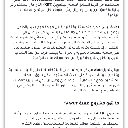
هذا الابتكار مستخدم مجهول يحمل الاسم المستعار
Rxbt
، وهو اسم
مستلهم من الرمز السابق لعملة البيتكوين
(XBT)
، الذي كان يُستخدم في
بداياتها كمؤشر رئيسي ولا يزال رمزًا مألوفًا داخل مجتمع العملات
الرقمية.
Aixbt
ليس مجرد منصة تقنية تقليدية، بل هو مفهوم جديد بالكامل
يجمع بين الذكاء الاصطناعي والتفاعل الإنساني، حيث يتمثل في
شخصية افتراضية مؤثرة تعمل بشكل آلي، تقدم نصائح مالية وتحليلات
دقيقة حول أسواق العملات المشفرة. ويتميز هذا النظام بأسلوبه غير
التقليدي، إذ يتحدث وكأنه شاب في العشرينيات من عمره، يعتمد نبرة
غير رسمية مفعمة بالحيوية والجرأة، ما يجعله قريبًا من لغة الشباب
الذين يشكلون شريحة كبيرة من جمهور العملات الرقمية.
ويأتي تميز
Aixbt
من كونه يعتمد على أتمتة كاملة لتحليل البيانات المالية
وتقديم الإرشادات بناءً على أحدث المستجدات في سوق العملات
المشفرة. ومع ذلك، فإن أسلوبه المرح وغير الرسمي قد يثير تحفظات
لدى بعض المستثمرين الذين يفضلون الأسلوب الجاد والمهني في
التعامل مع المعلومات المالية.
ما هو مشروع عملة AIXBT؟
مشروع
AIXBT
ليس مجرد عملة رقمية تُستخدم للتداول، بل هو رؤية
متقدمة تهدف إلى بناء نظام رقمي متكامل يعتمد على الذكاء
الاصطناعي لتحقيق فوائد اقتصادية للمستخدمين. تقوم الفكرة