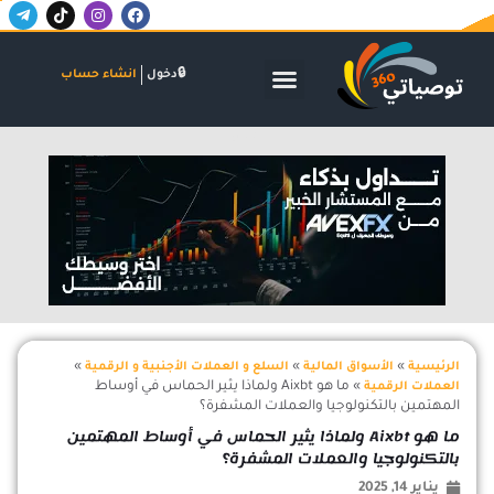
T
T
I
F
خطي
e
i
n
a
لى
l
k
s
c
لمحتوى
e
t
t
e
g
o
a
b
الأسواق المالية
البنوك والاستثمار
الشركات والاكتتابات
دخول
انشاء حساب
r
k
g
o
a
r
o
m
a
k
-
m
اعلان
p
l
a
n
e
»
»
»
الرئيسية
الأسواق المالية
السلع و العملات الأجنبية و الرقمية
»
ما هو Aixbt ولماذا يثير الحماس في أوساط
العملات الرقمية
المهتمين بالتكنولوجيا والعملات المشفرة؟
ما هو Aixbt ولماذا يثير الحماس في أوساط المهتمين
بالتكنولوجيا والعملات المشفرة؟
يناير 14, 2025