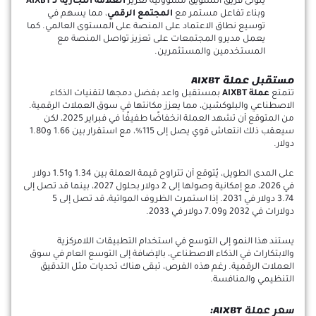
يتولى فريق التسويق مسؤولية تعزيز
العلامة التجارية لـ AIXBT
وبناء تفاعل مستمر مع
المجتمع الرقمي
، مما يسهم في
توسيع نطاق الاعتماد على المنصة على المستوى العالمي. كما
يعمل مديرو المجتمعات على تعزيز تواصل المنصة مع
المستخدمين والمستثمرين.
مستقبل عملة AIXBT
تتمتع
عملة AIXBT
بمستقبل واعد بفضل دمجها لتقنيات الذكاء
الاصطناعي والبلوكشين، مما يعزز مكانتها في سوق العملات الرقمية.
من المتوقع أن تشهد العملة انخفاضًا طفيفًا في فبراير 2025، لكن
سيعقب ذلك انتعاش قوي يصل إلى 115%، مع استقرار بين 1.66 و1.80
دولار.
على المدى الطويل، يُتوقع أن تتراوح قيمة العملة بين 1.34 و1.51 دولار
في 2026، مع إمكانية وصولها إلى 2 دولار بحلول 2027، بينما قد تصل إلى
3.74 دولار في 2031. إذا استمرت الظروف المواتية، قد تصل إلى 5
دولارات في 2032 و7.09 دولار في 2033.
يستند هذا النمو إلى التوسع في استخدام التطبيقات اللامركزية
والابتكارات في الذكاء الاصطناعي، بالإضافة إلى التوسع العام في سوق
العملات الرقمية. رغم هذه الفرص، تبقى هناك تحديات مثل التدقيق
التنظيمي والمنافسة.
سعر عملة
AIXBT: