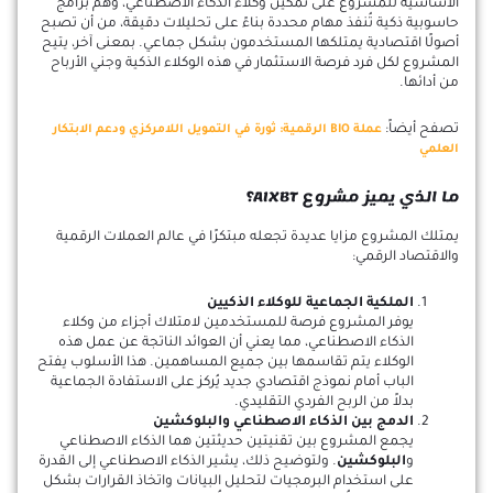
الأساسية للمشروع على تمكين وكلاء الذكاء الاصطناعي، وهم برامج
حاسوبية ذكية تُنفذ مهام محددة بناءً على تحليلات دقيقة، من أن تصبح
أصولًا اقتصادية يمتلكها المستخدمون بشكل جماعي. بمعنى آخر، يتيح
المشروع لكل فرد فرصة الاستثمار في هذه الوكلاء الذكية وجني الأرباح
من أدائها.
تصفح أيضاً:
عملة BIO الرقمية: ثورة في التمويل اللامركزي ودعم الابتكار
العلمي
ما الذي يميز مشروع AIXBT؟
يمتلك المشروع مزايا عديدة تجعله مبتكرًا في عالم العملات الرقمية
والاقتصاد الرقمي:
الملكية الجماعية للوكلاء الذكيين
يوفر المشروع فرصة للمستخدمين لامتلاك أجزاء من وكلاء
الذكاء الاصطناعي، مما يعني أن العوائد الناتجة عن عمل هذه
الوكلاء يتم تقاسمها بين جميع المساهمين. هذا الأسلوب يفتح
الباب أمام نموذج اقتصادي جديد يُركز على الاستفادة الجماعية
بدلاً من الربح الفردي التقليدي.
الدمج بين الذكاء الاصطناعي والبلوكشين
يجمع المشروع بين تقنيتين حديثتين هما الذكاء الاصطناعي
و
البلوكشين
. ولتوضيح ذلك، يشير الذكاء الاصطناعي إلى القدرة
على استخدام البرمجيات لتحليل البيانات واتخاذ القرارات بشكل