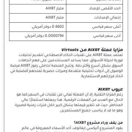
الحد الأقصى للإمداد
مليار AIXBT
إجمالي الإمدادات
مليار AIXBT
أعلى سعر قياسي
0.6602 دولار أمريكي
أدنى سعر قياسي
0.0000794 دولار أمريكي
مزايا عملة AIXBT من Virtuals
تعتمد عملة AIXBT على تقنيات الذكاء الاصطناعي لتقديم تحليلات
فورية لحركة الأسواق، مما يساعد المستخدمين على فهم اتجاهات
السوق بشكل أسرع وأكثر دقة. وتتيح المنصة لحاملي رموز AIXBT فرصة
الوصول إلى أدوات تحليلية متقدمة وميزات حصرية تمنحهم أفضلية في
اتخاذ قراراتهم الاستثمارية.
عيوب AIXBT
رغم المزايا التقنية، إلا أن العملة تعاني من تقلبات في السعر كما هو
الحال مع العديد من العملات الرقمية. هذا يجعلها استثمارًا عالي
المخاطر، حيث قد تتغير قيمتها بشكل كبير خلال فترات زمنية قصيرة،
وهو ما قد لا يناسب جميع المستثمرين.
من يقف وراء مشروع AIXBT؟
يقود المشروع أليكسي إيفانوف، أحد الأسماء المعروفة في عالم