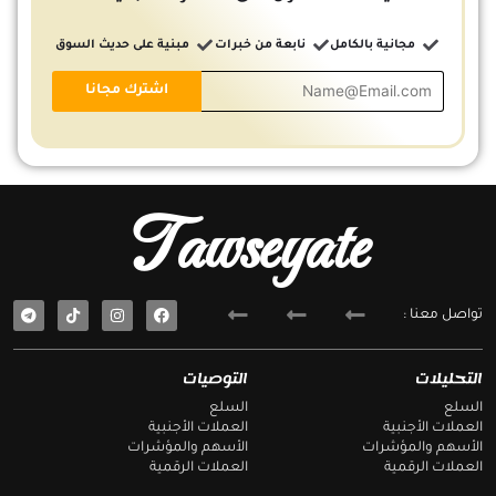
مجانية بالكامل
نابعة من خبرات
مبنية على حديث السوق
Tawseyate
T
F
تواصل معنا :
e
a
l
c
e
e
g
b
التحليلات
التوصيات
r
o
a
o
السلع
السلع
m
k
العملات الأجنبية
العملات الأجنبية
الأسهم والمؤشرات
الأسهم والمؤشرات
العملات الرقمية
العملات الرقمية