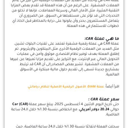
عملة CAR هي واحدة من العديد من العملات الرقمية التي تبرز في عالم
العملات المشفرة. على الرغم من أن هذه العملة قد تقدم بعض المزايا
التقنية المثيرة، مثل الأمان العالي وسرعة المعاملات، فإنها لا تخلو من
التحديات التي قد تؤثر على مستقبلها في السوق. من الضروري أن
يتعامل المستثمرون بحذر وأن يكونوا على دراية بالمخاطر قبل اتخاذ أي
خطوات للاستثمار في هذه العملة.
ما هي عملة CAR:
عملة CAR هي عملة رقمية مشفرة تعتمد على تقنيات البلوك تشين،
مثل العديد من العملات الرقمية الأخرى مثل البيتكوين والإيثريوم. تم
إطلاق العملة بهدف توفير نظام اقتصادي موثوق وآمن في عمليات
التحويل المالي عبر الإنترنت، مع التركيز على تقديم مزايا تميزها عن غيرها
من العملات المشفرة. تشير بعض المصادر إلى أن CAR قد ترتبط
بمشاريع جديدة تسعى إلى تقديم حلول مالية مبتكرة في الأسواق
العالمية.
اقرأ أيضاً:
عملة DIAM: الأصول الرقمية الأصلية لنظام ديامانتي
سعر عملة CAR :
حتى تاريخ اليوم، الاثنين 4 أغسطس 2025، يبلغ سعر عملة
Car (CAR)
حوالي
20.24 دولار أمريكي
، مع انخفاض بنسبة 1.30% خلال الـ24 ساعة
الماضية.
سجلت العملة ارتفاعًا بنسبة 1.30% خلال الـ24 ساعة الماضية، حيث