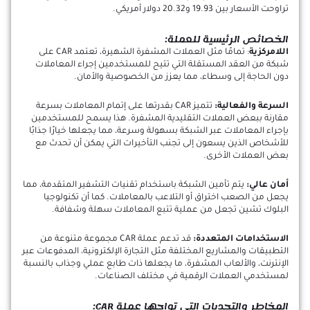
تراوحت الأسعار بين 19.93 و20.32 دولار أمريكي.
الخصائص الرئيسية للعملة:
اللامركزية
: تمامًا مثل العملات المشفرة الشهيرة، تعتمد CAR على
شبكة من العقد المستقلة التي تتيح للمستخدمين إجراء المعاملات
دون الحاجة إلى وسطاء، مما يعزز من الخصوصية والأمان.
السرعة والفعالية:
تتميز CAR بقدرتها على إتمام المعاملات بسرعة
مقارنة ببعض العملات التقليدية المشفرة. هذا يسمح للمستخدمين
بإجراء المعاملات عبر الشبكة بسهولة وسرعة، مما يجعلها خيارًا جذابًا
للأشخاص الذين يسعون إلى تجنب التأخيرات التي يمكن أن تحدث مع
بعض العملات الأخرى.
أمان عالي:
يتم تأمين الشبكة باستخدام تقنيات التشفير المتقدمة، مما
يجعل من الصعب اختراق أو التلاعب بالمعاملات. كما أن تكنولوجيا
البلوك تشين تجعل من عملية تتبع المعاملات سهلة وشفافة.
الاستخدامات المتعددة:
قد تدعم عملة CAR مجموعة متنوعة من
التطبيقات والمشاريع المختلفة مثل التجارة الإلكترونية، المدفوعات عبر
الإنترنت، والألعاب المشفرة، ما يجعلها ذات طابع عملي وجذاب بالنسبة
لمستخدمي العملات الرقمية في مختلف الصناعات.
المخاطر والتحديات التي تواجها عملة CAR: