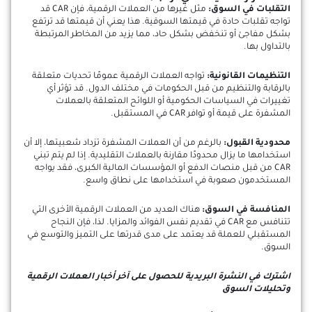
التقلبات في السوق:
مثل غيرها من العملات الرقمية، فإن CAR قد
تواجه تقلبات حادة في قيمتها السوقية. هذا يعني أن قيمتها قد ترتفع
بشكل مفاجئ أو تنخفض بشكل حاد، مما يزيد من المخاطر المرتبطة
بالتداول بها.
التنظيمات القانونية:
تواجه العملات الرقمية عمومًا تحديات متعلقة
بالرقابة والتنظيم من قبل الحكومات في مختلف الدول. قد تؤثر أي
تغييرات في السياسات الحكومية أو اللوائح المتعلقة بالعملات
المشفرة على قيمة أو توافر CAR في المستقبل.
محدودية القبول:
بالرغم من أن العملات المشفرة تزداد شعبيتها، إلا أن
استخدامها ما يزال محدودًا مقارنة بالعملات التقليدية. إذا لم يتم تبني
CAR من قبل منصات الدفع أو المؤسسات المالية الكبرى، فقد يواجه
المستخدمون صعوبة في استخدامها على نطاق واسع.
المنافسة في السوق:
هناك العديد من العملات الرقمية الأخرى التي
تتنافس مع CAR في تقديم نفس الفوائد والمزايا. لذا، فإن النجاح
المستقبلي للعملة قد يعتمد على مدى قدرتها على التميز والتوسع في
السوق.
اشترك في النشرة البريدية للحصول على آخر أخبار العملات الرقمية
وتحليلات السوق