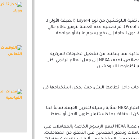
عملة NEXA هي عملة رقمية قائمة على تقنية البلوكشين من نوع Layer-1 (الطبقة الأولى)،
وتعتمد على آلية إثبات العمل (Proof-of-Work). تم تصميم هذه العملة لتوفير نظام مالي
 دون الحاجة إلى دفع رسوم عالية أو مواجهة
دام العقود الذكية، مما يمكنها من تشغيل تطبيقات لامركزية
(dApps) عبر شبكتها. من خلال هذه الخصائص، تهدف NEXA إلى جعل العالم الرقمي أكثر
ر تكنولوجيا البلوكشين.
من الاستخدامات داخل نظامها البيئي، حيث يمكن استخدامها في
وسيلة للتخزين والقيمة: يمكن اعتبار NEXA بمثابة وسيلة لتخزين القيمة، تماماً كما
كن الاحتفاظ بها كاستثمار طويل الأجل أو لحفظ
رسوم المعاملات: يتم استخدام عملة NEXA لدفع الرسوم الخاصة بالمعاملات على
ملات وتحفيز المعدنين على التحقق من المعاملات.