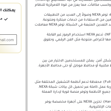
المشاركة في الحوافز: يمكن للمستخدمين المشاركة في آلية الستاكينغ (Staking)
ين الشبكة وكسب مكافآت، مما يعزز من قوة اللامركزية للنظام
يمكنك ال
الدخول إلى التطبيقات اللامركزية: توفر NEXA وصولاً إلى العديد من التطبيقات
مج
مين من الاستفادة من خدمات مبتكرة ومتنوعة.
المعاملات الفورية: بفضل قواعد التعدين المتبعة في الشبكة، توفر NEXA معاملات
الرموز غير القابلة للاستبدال (NFTs): تدعم NEXA استخدام الرموز غير القابلة
مها لأغراض متنوعة مثل الفن الرقمي، وحقوق
فر عدة خيارات لتخزين عملة NEXA بشكل آمن. يمكن للمستخدمين الاختيار من بين
كتبية أو محافظ موبايل أو حتى محافظ الأجهزة.
محفظة سطح المكتب (Full-Node): محفظة تدعم أنظمة التشغيل المختلفة مثل
 عمل كاملة عبر تحميل كل بيانات شبكة NEXA.
ظة تدعم جميع الأنظمة وتوفر منصة قوية لإدارة العملة
محفظة الأجهزة (Hardware Wallet): تخزين NEXA على أجهزة مخصصة يوفر
 الإلكترونية.