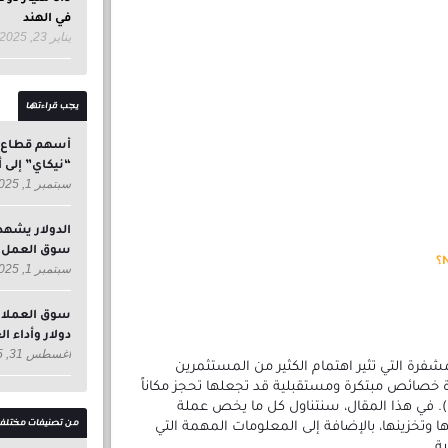
في الهند
يناير 23, 2025
يجب قراءتها
أسهم قطاع ال
“نيكاي” إلى أدن
سبتمبر 1, 2025
الدولار يشهد
سوق العمل ا
سبتمبر 1, 2025
دولار وأداء ا
أغسطس 31, 2025
لعملات المشفرة التي تثير اهتمام الكثير من المستثمرين
ة خصائص مبتكرة ومستقبلية قد تجعلها تحجز مكاناً
مهماً في عالم التمويل اللامركزي (DeFi). في هذا المقال، سنتناول كل ما يخص عملة
من تصنيفات مختلف
مها وتخزينها، بالإضافة إلى المعلومات المهمة التي
ة.