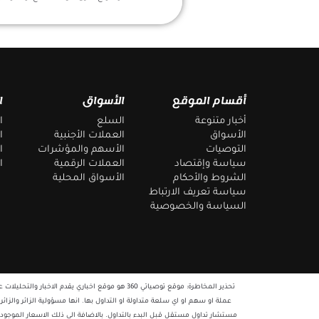
أقسام الموقع
الأسواق
ا
أخبار متنوعة
السلع
ا
الأسواق
العملات الأجنبية
ا
التوصيات
الأسهم والمؤشرات
ا
سياسة وإقتصاد
العملات الرقمية
ا
الشروط والأحكام
الأسواق المحلية
سياسة تعريف الارتباط
السياسة والخصوصية
تحذير المخاطرة: موقع توصياتي 360 هو موقع اخبار
عملة او سهم او اي سلعة متداولة او التداول بها. انها مسؤولية الزائر والزائ
مستشار تداول مستقل قبل البدء بالتداول. بالاضافة الى ذلك الاسعار الموجود