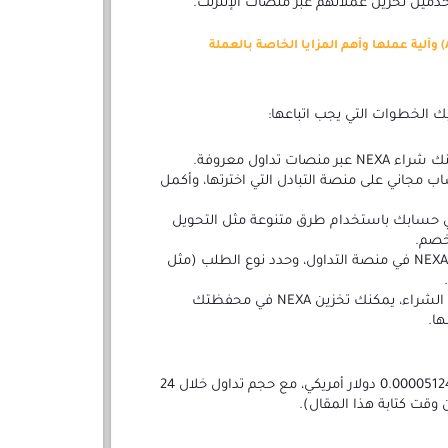
مين تخزين عملاتهم عبر منصات الإنترنت.
ت تداول معروفة.
مجاني على منصة التبادل التي اخترتها، وأكمل
ي حسابك باستخدام طرق متنوعة مثل التحويل
لخصم.
إجراء عملية الشراء: اختر عملة NEXA في منصة التداول، وحدد نوع الطلب (مثل
تخزين العملة: بعد إتمام عملية الشراء، يمكنك تخزين NEXA في محفظتك
ا.
يتم تداول Nexa (NEXA) اليوم بسعر ‏0.000051248 دولار أمريكي، مع حجم تداول خلال 24