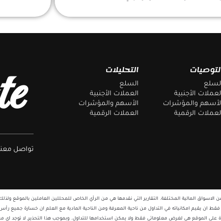
te
لتوصيات
التحليلات
لسلع
السلع
لعملات الأجنبية
العملات الأجنبية
لأسهم والمؤشرات
الأسهم والمؤشرات
لعملات الرقمية
العملات الرقمية
تواصل معنا 
ي يقدم الاخبار والتحليلات عن الاسواق المالية المختلفة. التقارير التي نقدمها هي من الرأي الخاص للمحللين العاملين بال
ر فقط ان يقيم امكانياته في التداول من ناحية المعرفة ومن الناحية المادية مع العلم ان خسارة جميع رأس ال
ة على الموقع هي لغرض معلوماتي فقط ولا يمكن استخدامها للتداول. وبموجب هذا التحذير, لا توجد اي م