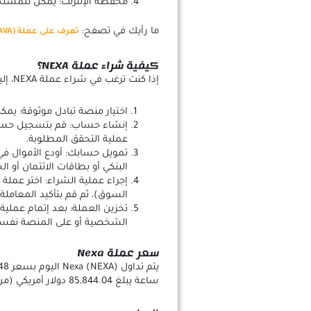
محفظة الإنترنت: يمكن للمستخد
ما رأيك في تصفح:
تعرف على عملة (AVA) وآلية عملها وأهم المزايا الخاصة بالعملة
كيفية شراء عملة NEXA؟
إذا كنت ترغب في شراء عملة NEXA، إليك الخطوات التي يجب اتباعها:
اختيار منصة تبادل موثوقة: يمكنك شراء NEXA عبر منصا
إنشاء حساب: قم بتسجيل حساب 
عملية التحقق المطلوبة.
تمويل حسابك: أودع الأموال ف
البنكي أو بطاقات الائتمان أو ا
السوق)، ثم قم بتأكيد المعاملة.
الشخصية أو على المنصة نفسه
سعر عملة Nexa
ساعة يبلغ ‏85,844.04 دولار أمريكي (من وقت كتابة هذا المقال).