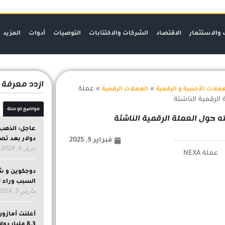
 والاستثمار
الاقتصاد
الشركات والاكتتابات
التوصيات
أدوات
المزيد
ازدد معرفة
»
»
عملة
ملات الأجنبية و الرقمية
العملات الرقمية
مواضيع ذو صلة
دولار بعد تص
فبراير 9, 2025
أبريل 4, 2024
دوجكوين و شيب
السبب وراء ت
مارس 3, 2024
أعلنت أمازون
8.3 مليار 