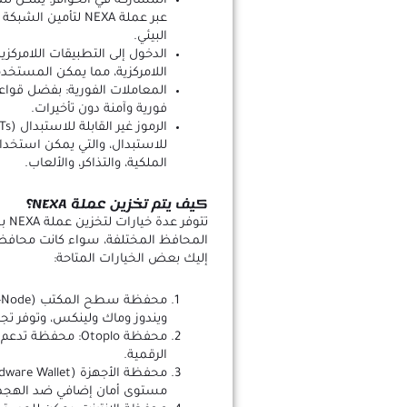
عبر عملة NEXA لتأم
البيئي.
اللامركزية، مما يمكن المستخد
فورية وآمنة دون تأخيرات.
للاستبدال، والتي يمكن استخدا
الملكية، والتذاكر، والألعاب.
كيف يتم تخزين عملة NEXA؟
تتو
المحافظ المختلفة، سواء كانت محافظ م
إليك بعض الخيارات المتاحة:
ويندوز وماك ولينكس، وتوفر تجربة
محفظة Otoplo: محف
الرقمية.
مستوى أمان إضافي ضد الهجمات