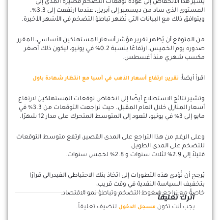
يُشير هذا الانخفاض إلى عودة توقعات التضخم قصيرة المدى إلى
المستوى الذي ساد من ديسمبر إلى أبريل، عندما ارتفعت إلى 3.3%.
ويتوافق ذلك مع البيانات التي تُظهر تباطؤ التضخم في الأشهر الأخيرة.
من المتوقع أن يُظهر تقرير مؤشر أسعار المستهلكين الأساسي، المقرر
صدوره يوم الخميس، ارتفاعًا بنسبة 0.2% في يونيو، ليكون ذلك أصغر
مكسب شهري منذ أغسطس.
اقرأ أيضاً:
تقرير: ارتفاع أسعار الذهب في آسيا مع انتظار شهادة باول
وتشير نتائج الاستطلاع أيضًا إلى انخفاض توقعات المستهلكين لارتفاع
أسعار المنازل خلال العام المقبل. حيث تراجعت التوقعات من 3.3% في
مايو إلى 3% في يونيو، لتعود إلى المتوسط ​​المتحرك على مدار 12 شهرًا.
وعلى الرغم من هذا التراجع على المدى القصير، ارتفع متوسط ​​التوقعات
للتضخم على المدى الطويل
قليلاً إلى 2.9% لثلاث سنوات و 2.8% لخمس سنوات.
يُرجح أن تُؤدي هذه التطورات إلى اتخاذ بنك الاحتياطي الفيدرالي قرارًا
بتخفيف السياسة النقدية في وقت قريب،
خاصةً مع تراجع ضغوط التضخم وتباطؤ نمو الاقتصاد.
اترك تعليقاً
يجب أنت تكون
لتضيف تعليقاً.
مسجل الدخول