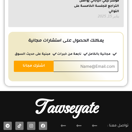
مؤشر نيكي الياباني يواصل
التراجع للجلسة الخامسة على
التوالي
يناير 15, 2025
يمكنك الحصول على استشارات مجانية
مجانية بالكامل
نابعة من خبرات
مبنية على حديث السوق
Tawseyate
T
F
تواصل معنا :
e
a
l
c