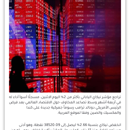
تراجع مؤشر نيكاي الياباني بأكثر من 2% اليوم الاثنين، مسجلًا أسوأ أداء له
في أربعة أشهر وسط تصاعد المخاوف حول الاقتصاد العالمي بعد فرض
الرئيس الأمريكي دونالد ترامب رسوماً جمركية جديدة على كندا
والمكسيك والصين وفقا لموقع العربية.
انخفض نيكاي بنسبة 2.66% ليصل إلى 38520.09 نقطة، وهو أدنى