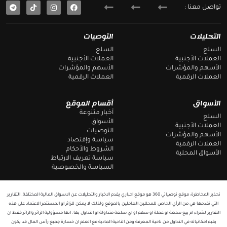
T
F
تواصل معنا :
e
a
l
c
e
e
g
b
التحليلات
التوصيات
r
o
a
o
السلع
السلع
m
k
العملات الأجنبية
العملات الأجنبية
الأسهم والمؤشرات
الأسهم والمؤشرات
العملات الرقمية
العملات الرقمية
الأسواق
أقسام الموقع
أخبار متنوعة
السلع
الأسواق
العملات الأجنبية
التوصيات
الأسهم والمؤشرات
سياسة وإقتصاد
العملات الرقمية
الشروط والأحكام
الأسواق المحلية
سياسة تعريف الارتباط
السياسة والخصوصية
تحذير المخاطرة: موقع توصياتي 360 هو موقع اخباري يقدم الاخبار والتحليلات عن الاسواق المالية المختلفة. التقارير
التي نقدمها هي من الرأي الخاص للمحللين العاملين بالموقع ولذلك لا يمكن للزائر او المستثمر الاعتماد على هذه
التقارير لشراء ام بيع سلعة او عملة او سهم او اي سلعة متداولة او التداول بها. انها مسؤولية الزائر والزائر فقط ان
يقيم امكانياته في التداول من ناحية المعرفة ومن الناحية المادية مع العلم ان خسارة جميع رأس المال قد يكون