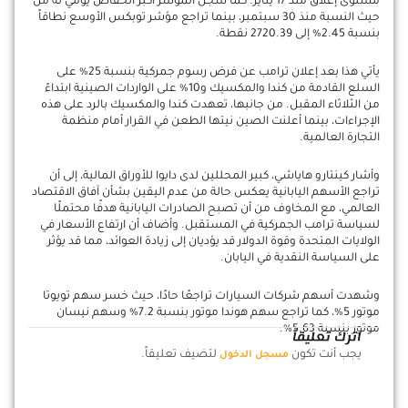
مستوى إغلاق منذ 17 يناير. كما سجل المؤشر أكبر انخفاض يومي له من
حيث النسبة منذ 30 سبتمبر، بينما تراجع مؤشر توبكس الأوسع نطاقاً
بنسبة 2.45% إلى 2720.39 نقطة.
يأتي هذا بعد إعلان ترامب عن فرض رسوم جمركية بنسبة 25% على
السلع القادمة من كندا والمكسيك و10% على الواردات الصينية ابتداءً
من الثلاثاء المقبل. من جانبها، تعهدت كندا والمكسيك بالرد على هذه
الإجراءات، بينما أعلنت الصين نيتها الطعن في القرار أمام منظمة
التجارة العالمية.
وأشار كينتارو هاياشي، كبير المحللين لدى دايوا للأوراق المالية، إلى أن
تراجع الأسهم اليابانية يعكس حالة من عدم اليقين بشأن آفاق الاقتصاد
العالمي، مع المخاوف من أن تصبح الصادرات اليابانية هدفًا محتملًا
لسياسة ترامب الجمركية في المستقبل. وأضاف أن ارتفاع الأسعار في
الولايات المتحدة وقوة الدولار قد يؤديان إلى زيادة العوائد، مما قد يؤثر
على السياسة النقدية في اليابان.
وشهدت أسهم شركات السيارات تراجعًا حادًا، حيث خسر سهم تويوتا
موتور 5%، كما تراجع سهم هوندا موتور بنسبة 7.2% وسهم نيسان
موتور بنسبة 5.63%.
اترك تعليقاً
يجب أنت تكون
لتضيف تعليقاً.
مسجل الدخول