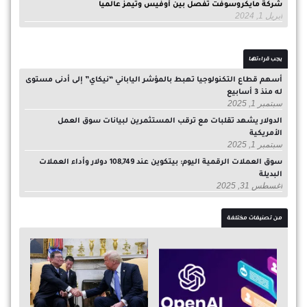
شركة مايكروسوفت تفصل بين أوفيس وتيمز عالميا
أبريل 1, 2024
يجب قراءتها
أسهم قطاع التكنولوجيا تهبط بالمؤشر الياباني “نيكاي” إلى أدنى مستوى
له منذ 3 أسابيع
سبتمبر 1, 2025
الدولار يشهد تقلبات مع ترقب المستثمرين لبيانات سوق العمل
الأمريكية
سبتمبر 1, 2025
سوق العملات الرقمية اليوم: بيتكوين عند 108,749 دولار وأداء العملات
البديلة
أغسطس 31, 2025
من تصنيفات مختلفة