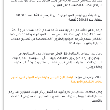
فقد مكاسبه التي بلغت 0.78% في وقت سابق من اليوم، ليواصل بذلك
التراجع للجلسة الخامسة على التوالي.
من ناحية أخرى، ارتفع المؤشر توبكس الأوسع نطاقًا بنسبة 0.31%
ليغلق عند 2690.81 نقطة.
فيما يتعلق بالأسهم الفردية، فقد شهد سهم “أدفانتست” تراجعًا حادًا
بنسبة 3.45%، ليكون الأكثر تأثيرًا في سحب المؤشر نحو الانخفاض. كما
انخفض سهم شركة “طوكيو إلكترون” المتخصصة في تصنيع معدات
اختبار الرقائق بنسبة 1.4%.
ومن بين العوامل المؤثرة، قال ناوكي فوجيوارا، مدير الصناديق في
شينكين لإدارة الأصول، إن حالة الضبابية بشأن السياسة النقدية لبنك
اليابان كانت سببًا رئيسيًا في تراجع ثقة المستثمرين، وفقًا لما ذكرته
وكالة رويترز.
لعلك ترغب في قراءة:
ارتفاع الين الياباني وتوقف زخم الدولار قبيل صدور
بيانات التضخم الأمريكية
وكان محافظ بنك اليابان كازو أويدا قد أشار إلى أن البنك المركزي قد يرفع
أسعار الفائدة ويقلل من الدعم النقدي إذا استمر التحسن في الاقتصاد
والأسعار.