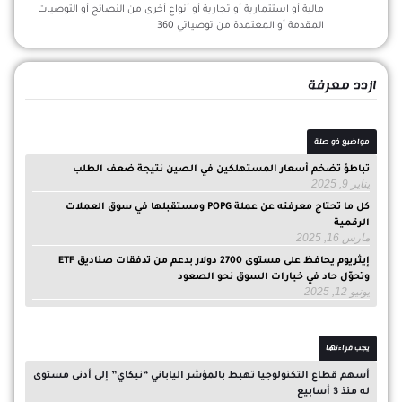
مالية أو استثمارية أو تجارية أو أنواع أخرى من النصائح أو التوصيات
المقدمة أو المعتمدة من توصياتي 360
ازدد معرفة
مواضيع ذو صلة
تباطؤ تضخم أسعار المستهلكين في الصين نتيجة ضعف الطلب
يناير 9, 2025
كل ما تحتاج معرفته عن عملة POPG ومستقبلها في سوق العملات
الرقمية
مارس 16, 2025
إيثريوم يحافظ على مستوى 2700 دولار بدعم من تدفقات صناديق ETF
وتحوّل حاد في خيارات السوق نحو الصعود
يونيو 12, 2025
يجب قراءتها
أسهم قطاع التكنولوجيا تهبط بالمؤشر الياباني “نيكاي” إلى أدنى مستوى
له منذ 3 أسابيع