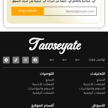
مجانية بالكامل
نابعة من خبرات
مبنية على حديث السوق
Tawseyate
T
F
تواصل معنا :
e
a
l
c
e
e
g
b
التحليلات
التوصيات
r
o
a
o
السلع
السلع
m
k
العملات الأجنبية
العملات الأجنبية
الأسهم والمؤشرات
الأسهم والمؤشرات
العملات الرقمية
العملات الرقمية
الأسواق
أقسام الموقع