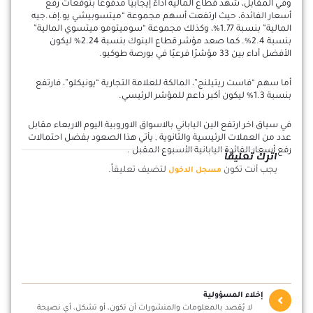
وفي المقابل، شهد قطاع المالية أداءً إيجابيًا مدفوعًا بتوقعات رفع
أسعار الفائدة، حيث ارتفعت أسهم مجموعة “ميتسوبيشي يو.إف.جيه
المالية” بنسبة 1.77%، وكذلك مجموعة “سوميتومو ميتسوي المالية”
بنسبة 2.4%. كما صعد مؤشر قطاع البنوك بنسبة 2.24% ليكون
الأفضل أداء بين 33 مؤشرًا فرعيًا في بورصة طوكيو.
أما سهم “فاست ريتيلنج”، المالكة للعلامة التجارية “يونيكلو”، فارتفع
بنسبة 1.3% ليكون أكبر داعم للمؤشر الرئيسي.
في سياق اخر ارتفع الين الياباني بالاسواق الاوروبية اليوم الاربعاء مقابل
عدد من العملات الرئيسية والثانوية , يأتي هذا الصعود بفضل احتمالات
رفع أسعار الفائدة اليابانية الأسبوع المقبل .
اترك تعليقاً
يجب أنت تكون
لتضيف تعليقاً.
مسجل الدخول
إخلاء المسؤولية
لا يُقصد بالمعلومات والمنشورات أن تكون، أو تشكل، أي نصيحة