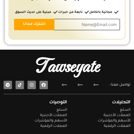
مجانية بالكامل
نابعة من خبرات
مبنية على حديث السوق
Tawseyate
T
F
تواصل معنا :
e
a
l
c
e
e
g
b
التحليلات
التوصيات
r
o
a
o
السلع
السلع
m
k
العملات الأجنبية
العملات الأجنبية
الأسهم والمؤشرات
الأسهم والمؤشرات
العملات الرقمية
العملات الرقمية