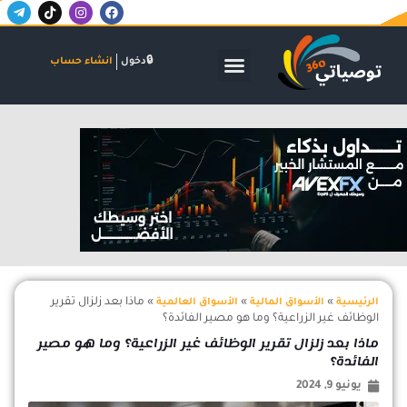
T
T
I
F
خطي
e
i
n
a
لى
l
k
s
c
لمحتوى
e
t
t
e
g
o
a
b
الأسواق المالية
البنوك والاستثمار
الشركات والاكتتابات
دخول
انشاء حساب
r
k
g
o
a
r
o
m
a
k
-
m
اعلان
p
l
a
n
e
»
»
»
ماذا بعد زلزال تقرير
الرئيسية
الأسواق المالية
الأسواق العالمية
الوظائف غير الزراعية؟ وما هو مصير الفائدة؟
ماذا بعد زلزال تقرير الوظائف غير الزراعية؟ وما هو مصير
الفائدة؟
يونيو 9, 2024