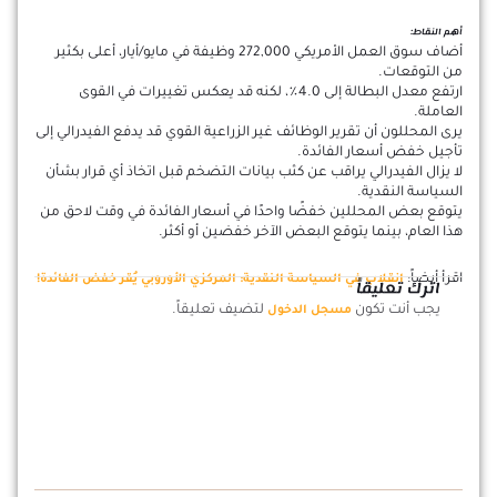
أهم النقاط:
أضاف سوق العمل الأمريكي 272,000 وظيفة في مايو/أيار، أعلى بكثير
من التوقعات.
ارتفع معدل البطالة إلى 4.0٪، لكنه قد يعكس تغييرات في القوى
العاملة.
يرى المحللون أن تقرير الوظائف غير الزراعية القوي قد يدفع الفيدرالي إلى
تأجيل خفض أسعار الفائدة.
لا يزال الفيدرالي يراقب عن كثب بيانات التضخم قبل اتخاذ أي قرار بشأن
السياسة النقدية.
يتوقع بعض المحللين خفضًا واحدًا في أسعار الفائدة في وقت لاحق من
هذا العام، بينما يتوقع البعض الآخر خفضين أو أكثر.
اقرأ أيضاً:
انقلاب في السياسة النقدية: المركزي الأوروبي يُقر خفض الفائدة!
اترك تعليقاً
يجب أنت تكون
لتضيف تعليقاً.
مسجل الدخول