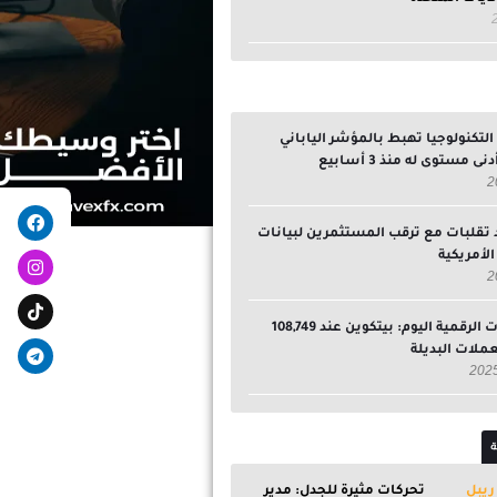
تكنولوجيا تهبط بالمؤشر الياباني
ى مستوى له منذ 3 أسابيع
egram
ebook
 تقلبات مع ترقب المستثمرين لبيانات
لأمريكية
سوق العملات الرقمية اليوم: بيتكوين عند 108,749
لعملات البديلة
ة
تحركات مثيرة للجدل: مدير