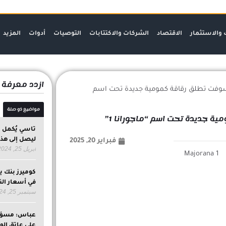
 والاستثمار
الاقتصاد
الشركات والاكتتابات
التوصيات
أدوات
المزيد
ازدد معرفة
وفت تطلق رقاقة كمومية جديدة تحت اسم
مواضيع ذو صلة
 جديدة تحت اسم “ماجورانا 1”
تاسي يُكمل م
ليصل إلى هذ
فبراير 20, 2025
أبريل 25, 2024
كوميرز بنك ي
في أسعار الن
سبتمبر 25, 2024
عباس: مسؤول
على عاتق الو