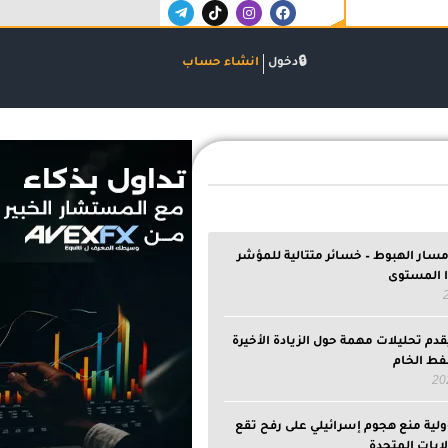
T
T
I
F
e
i
n
a
l
k
s
c
e
t
t
e
g
o
a
b
دخول
انشاء حساب
r
k
g
o
a
r
o
m
a
k
-
m
اعلان
p
l
a
n
e
سار الهبوط – خسائر متتالية للمؤشر
ا المستوى
قدم تحليلات مهمة حول الزيادة الأخيرة
فط الخام
ية منع هجوم إسرائيلي على رفح تقع
لايات المتحدة