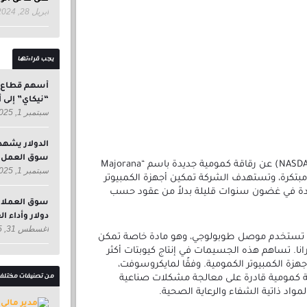
أبريل 28, 2024
يجب قراءتها
أسهم قطاع ال
“نيكاي” إلى أدن
سبتمبر 1, 2025
الدولار يشهد
سوق العمل ا
كشفت شركة مايكروسوفت (NASDAQ:MSFT) عن رقاقة كمومية جديدة باسم “Majorana
سبتمبر 1, 2025
مبتكرة، وتستهدف الشركة تمكين أجهزة الكمبيوتر
دة في غضون سنوات قليلة بدلاً من عقود حسب
دولار وأداء ا
أغسطس 31, 2025
التي تستخدم موصل طوبولوجي، وهو مادة خاصة تمكن
ا. تساهم هذه الجسيمات في إنتاج كيوبتات أكثر
جهزة الكمبيوتر الكمومية. وفقًا لمايكروسوفت،
من تصنيفات مختلف
 كمومية قادرة على معالجة مشكلات صناعية
واد ذاتية الشفاء والرعاية الصحية.