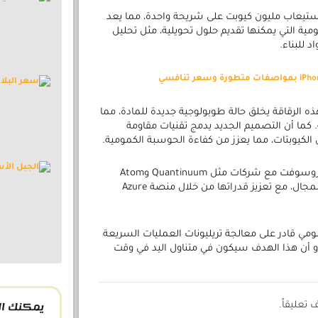
Majora” بقدرة على استيعاب مليون كيوبت على شريحة واحدة، مما يعد
كمومية التي يمكنها تقديم حلول تحويلية، مثل تحليل
د للبناء.
الرقاقة يخلق حالة طوبولوجية جديدة للمادة، مما
. كما أن التصميم الجديد يدمج تقنيات مقاومة
لكيوبتات، مما يعزز من كفاءة الحوسبة الكمومية.
وإلى جانب هذه التطورات، تعاونت مايكروسوفت مع شركات مثل Quantinuum وAtom
Computing لتحقيق اختراقات في هذا المجال، مع تعزيز قدراتها من خلال منصة Azure
ومي قادر على معالجة تريليونات العمليات السريعة
يبدو أن هذا الهدف سيكون في متناول اليد في وقت
يمكنك ال
تعليقاً.