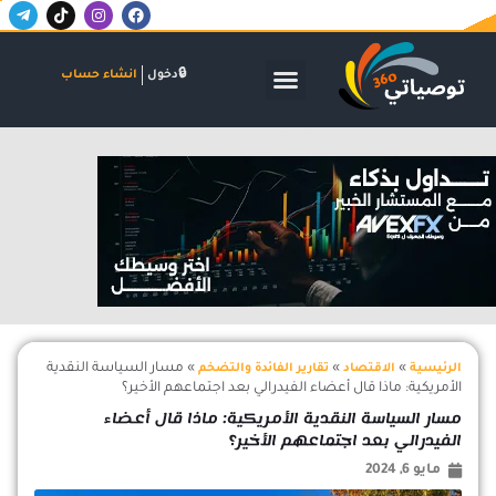
T
T
I
F
خطي
e
i
n
a
لى
l
k
s
c
لمحتوى
e
t
t
e
g
o
a
b
الأسواق المالية
البنوك والاستثمار
الشركات والاكتتابات
دخول
انشاء حساب
r
k
g
o
a
r
o
m
a
k
-
m
اعلان
p
l
a
n
e
»
»
»
مسار السياسة النقدية
الرئيسية
الاقتصاد
تقارير الفائدة والتضخم
الأمريكية: ماذا قال أعضاء الفيدرالي بعد اجتماعهم الأخير؟
مسار السياسة النقدية الأمريكية: ماذا قال أعضاء
الفيدرالي بعد اجتماعهم الأخير؟
مايو 6, 2024