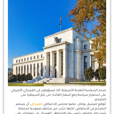
مسار السياسة النقدية الأمريكية: أكدّ مسؤولون في الفيدرالي الأمريكي
على استمرار سياسة رفع أسعار الفائدة حتى يتمّ السيطرة على
التضخم.
تتوقع ميشيل بومان، عضو مجلس الاحتياطي
، أن يستمر
الفيدرالي
التضخم في الانخفاض، لكنها حذّرت من مخاطر صعودية محتملة.
شدد جون ويليامز، رئيس بنك الاحتياطي الفيدرالي في نيويورك، على