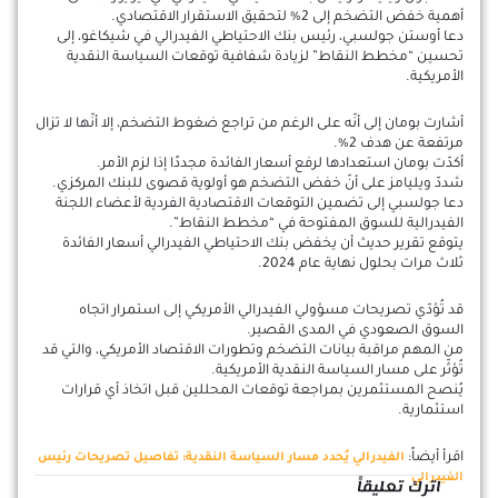
أهمية خفض التضخم إلى 2% لتحقيق الاستقرار الاقتصادي.
دعا أوستن جولسبي، رئيس بنك الاحتياطي الفيدرالي في شيكاغو، إلى
تحسين “مخطط النقاط” لزيادة شفافية توقعات السياسة النقدية
الأمريكية.
أشارت بومان إلى أنّه على الرغم من تراجع ضغوط التضخم، إلا أنّها لا تزال
مرتفعة عن هدف 2%.
أكدّت بومان استعدادها لرفع أسعار الفائدة مجددًا إذا لزم الأمر.
شددّ ويليامز على أنّ خفض التضخم هو أولوية قصوى للبنك المركزي.
دعا جولسبي إلى تضمين التوقعات الاقتصادية الفردية لأعضاء اللجنة
الفيدرالية للسوق المفتوحة في “مخطط النقاط”.
يتوقع تقرير حديث أن يخفض بنك الاحتياطي الفيدرالي أسعار الفائدة
ثلاث مرات بحلول نهاية عام 2024.
قد تُؤدّي تصريحات مسؤولي الفيدرالي الأمريكي إلى استمرار اتجاه
السوق الصعودي في المدى القصير.
من المهم مراقبة بيانات التضخم وتطورات الاقتصاد الأمريكي، والتي قد
تُؤثّر على مسار السياسة النقدية الأمريكية.
يُنصح المستثمرين بمراجعة توقعات المحللين قبل اتخاذ أي قرارات
استثمارية.
اقرأ أيضاً:
الفيدرالي يُحدد مسار السياسة النقدية: تفاصيل تصريحات رئيس
الفيدرالي
اترك تعليقاً