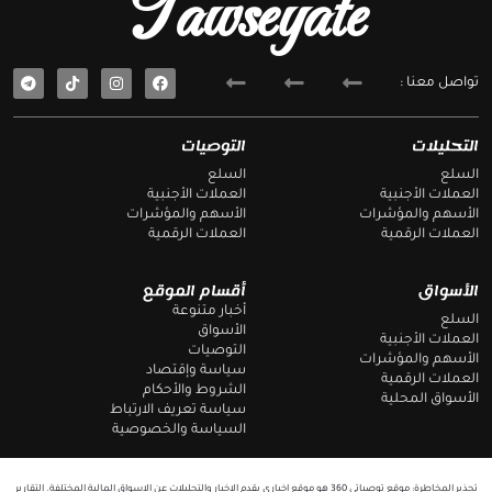
Tawseyate
T
F
تواصل معنا :
e
a
l
c
e
e
g
b
التحليلات
التوصيات
r
o
a
o
السلع
السلع
m
k
العملات الأجنبية
العملات الأجنبية
الأسهم والمؤشرات
الأسهم والمؤشرات
العملات الرقمية
العملات الرقمية
الأسواق
أقسام الموقع
أخبار متنوعة
السلع
الأسواق
العملات الأجنبية
التوصيات
الأسهم والمؤشرات
سياسة وإقتصاد
العملات الرقمية
الشروط والأحكام
الأسواق المحلية
سياسة تعريف الارتباط
السياسة والخصوصية
تحذير المخاطرة: موقع توصياتي 360 هو موقع اخباري يقدم الاخبار والتحليلات عن الاسواق المالية المختلفة. التقارير