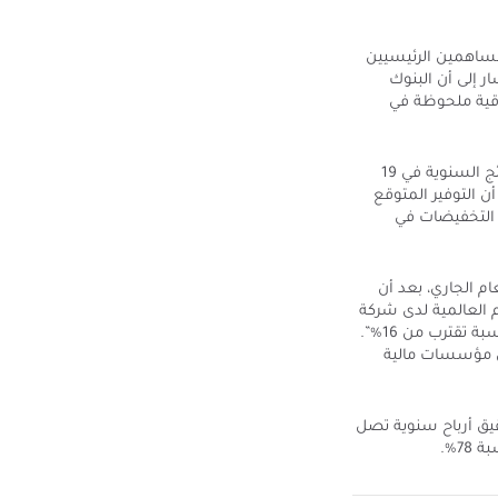
 مدير الاستثمار في الأسهم الأوروبية لدى شركة abrdn، أحد المساهمين الرئيسيين
ر إلى أن البنوك
وقية ملحوظة في
ومن المتوقع أن يكشف إلهيدري عن تفاصيل إضافية حول رؤيته المستقبلية للبنك عند إعلان النتائج السنوية في 19
أن التوفير المتوقع
 دولار)، مع إجراء مزيد من التخفيضات في
المدرجة في لندن بنسبة 11.5% منذ بداية العام الجاري، بعد أن
فظة الأسهم العالمية لدى شركة
أيجون لإدارة الأصول: “إن الإدارة تعمل على تحقيق عائد مستدام على حقوق الملكية الملموسة بنسبة تقترب من 16%”.
ير من مؤسسات مالية
قيق أرباح سنوية تصل