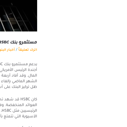
مستثمرو بنك HSBC يدعمون محاولات الرئيس التنفيذي لتقليص نشاط البنك الاستثماري
/
اترك تعليقاً
أخبار البن
أجندة الرئيس الأمريكي
المال. وقد أفاد أربعة
الشهر الماضي بإلغاء 
ظل تركيز البنك على أس
كان HSBC قد ش
العوائد المنخفضة. وفي
ال
الآسيوية التي تتمتع بآف