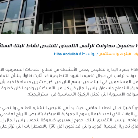
,
/ بواسطة
وك
البنوك والاستثمار
Hiba Abdullah
يدعم مستثمرو بنك HSBC جهود الإدارة لتقليص بعض الأنشطة في قطاع الخدمات المصرفية 
 دونالد ترامب في مجال تخفيف القيود التنظيمية قد أثارت تفاؤلًا بشأن ان
 من المساهمين في البنك، من بينهم اثنان من أكبر عشرين مساهمًا فيه، بأن ق
فرق الاندماج وأسواق رأس المال في كل من الأمريكيتين وأوروبا كان خطوة
واقه الآسيوية التي تمثل الركيزة الأساسية في استراتيجيته.
هد تحولًا كبيرًا خلال العقد الماضي، حيث بدأ في تقليص انتشاره العالمي والتخ
 الوقت الذي تهدد فيه الرسوم الجمركية الأمريكية بتقليص الأرباح لمقدمي 
رئيسيين مثل HSBC، يواجه الرئيس التنفيذي للبنك، جورج إلهيدري، ضغوطًا لتحويل رأس المال 
اق تجارية إقليمية أقوى، والتي قد تكون أقل تأثرًا بالاضطرابات التي تؤثر على 