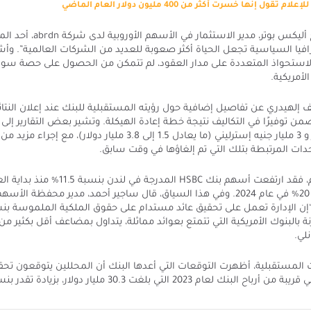
تقول إنها خسرت أكثر من 400 مليون دولار العام الماضي
وفي هذا السياق، صرح أليكس بوتر،
غرافيا السياسية تجعل الحياة أكثر صعوبة للعديد من الشركات العالمية”. وأشا
 الاستحواذ المتعددة على مدار العقود، لم تتمكن من الحصول على حصة س
أمريكية.
تضمن توفيرًا في التكاليف نتيجة خطة إعادة الهيكلة. وتشير بعض التقارير إلى 
قد يتراوح بين 1.2 مليار و 3 مليار جنيه إسترليني (ما يعادل 1.5 إلى 3.8 مليار
حدات المرتبطة بتلك التي تم إلغاؤها في وقت سابق.
أما على صعيد الأسهم، فقد ارتفعت أسهم بنك HSBC 
شهدت ارتفاعًا بنسبة 20% في عام 2024. وفي هذا السياق، قال ساجير أحمد، مدير مح
أن HSBC، مقارنة بالبنوك الأمريكية التي تتمتع بعوائد مماثلة، يتداول بمضاعف أقل بكث
لي.
ت المستقبلية، أظهرت التوقعات التي أعدها البنك أن المحللين يتوقعون تح