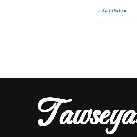
المقالة التالية
←
Tawseya