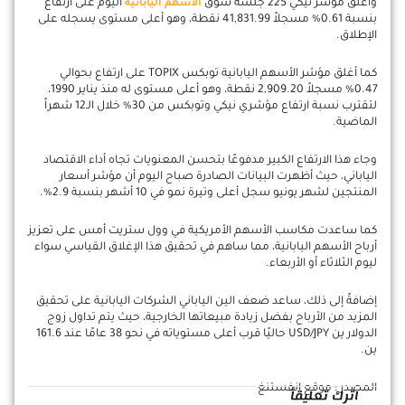
وأغلق مؤشر نيكي 225 جلسة سوق
اليوم على ارتفاع
الأسهم اليابانية
بنسبة 0.61% مسجلاً 41,831.99 نقطة، وهو أعلى مستوى يسجله على
الإطلاق.
كما أغلق مؤشر الأسهم اليابانية توبكس TOPIX على ارتفاع بحوالي
0.47% مسجلاً 2,909.20 نقطة، وهو أعلى مستوى له منذ يناير 1990،
لتقترب نسبة ارتفاع مؤشري نيكي وتوبكس من 30% خلال الـ12 شهراً
الماضية.
وجاء هذا الارتفاع الكبير مدفوعًا بتحسن المعنويات تجاه أداء الاقتصاد
الياباني، حيث أظهرت البيانات الصادرة صباح اليوم أن مؤشر أسعار
المنتجين لشهر يونيو سجل أعلى وتيرة نمو في 10 أشهر بنسبة 2.9%.
كما ساعدت مكاسب الأسهم الأمريكية في وول ستريت أمس على تعزيز
أرباح الأسهم اليابانية، مما ساهم في تحقيق هذا الإغلاق القياسي سواء
ليوم الثلاثاء أو الأربعاء.
إضافةً إلى ذلك، ساعد ضعف الين الياباني الشركات اليابانية على تحقيق
المزيد من الأرباح بفضل زيادة مبيعاتها الخارجية، حيث يتم تداول زوج
الدولار ين USD/JPY حاليًا قرب أعلى مستوياته في نحو 38 عامًا عند 161.6
ين.
المصدر : موقع انفستنغ
اترك تعليقاً