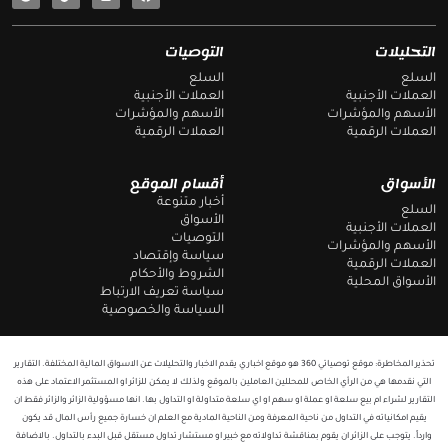
e
a
l
c
e
e
g
b
التحليلات
التوصيات
r
o
a
o
السلع
السلع
m
k
العملات الأجنبية
العملات الأجنبية
الأسهم والمؤشرات
الأسهم والمؤشرات
العملات الرقمية
العملات الرقمية
الأسواق
أقسام الموقع
أخبار متنوعة
السلع
الأسواق
العملات الأجنبية
التوصيات
الأسهم والمؤشرات
سياسة وإقتصاد
العملات الرقمية
الشروط والأحكام
الأسواق المحلية
سياسة تعريف الارتباط
السياسة والخصوصية
تحذير المخاطرة: موقع توصياتي 360 هو موقع اخباري يقدم الاخبار والتحليلات عن الاسواق المالية المختلفة. التقارير
التي نقدمها هي من الرأي الخاص للمحللين العاملين بالموقع ولذلك لا يمكن للزائر او المستثمر الاعتماد على هذه
التقارير لشراء ام بيع سلعة او عملة او سهم او اي سلعة متداولة او التداول بها. انها مسؤولية الزائر والزائر فقط ان
يقيم امكانياته في التداول من ناحية المعرفة ومن الناحية المادية مع العلم ان خسارة جميع رأس المال قد يكون
وارداً. يتوجب على الزائر ان يقوم بمناقشة تداولاته مع خبير او مستشار تداول مستقل قبل البدء بالتداول. بالاضافة