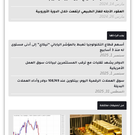
مارس 14, 2024
العقود الآجله للغاز الطبيعي ارتفعت خلال الدورة الأوروبية
مارس 26, 2024
يجب قراءتها
أسهم قطاع التكنولوجيا تهبط بالمؤشر الياباني “نيكاي” إلى أدنى مستوى
له منذ 3 أسابيع
سبتمبر 1, 2025
الدولار يشهد تقلبات مع ترقب المستثمرين لبيانات سوق العمل
الأمريكية
سبتمبر 1, 2025
سوق العملات الرقمية اليوم: بيتكوين عند 108,749 دولار وأداء العملات
البديلة
أغسطس 31, 2025
من تصنيفات مختلفة