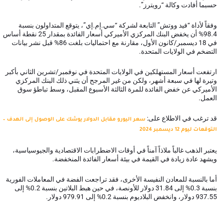
حسبما أفادت وكالة “رويترز”.
وفقاً لأداة “فيد ووتش” التابعة لشركة “سي.إم.إي”، يتوقع المتداولون بنسبة
98.4% أن يخفض البنك المركزي الأميركي أسعار الفائدة بمقدار 25 نقطة أساس
في 18 ديسمبر/كانون الأول، مقارنة مع احتماليات بلغت 86% قبل نشر بيانات
التضخم في الولايات المتحدة.
ارتفعت أسعار المستهلكين في الولايات المتحدة في نوفمبر/تشرين الثاني بأكبر
وتيرة لها في سبعة أشهر، ولكن من غير المرجح أن يثني ذلك البنك المركزي
الأميركي عن خفض الفائدة للمرة الثالثة الأسبوع المقبل، وسط تباطؤ سوق
العمل.
قد ترغب في الاطلاع على:
سعر اليورو مقابل الدولار يوشك على الوصول إلى الهدف –
التوقعات ليوم 12 ديسمبر 2024
يعتبر الذهب غالباً ملاذاً آمناً في أوقات الاضطرابات الاقتصادية والجيوسياسية،
ويشهد عادة زيادة في القيمة في بيئة أسعار الفائدة المنخفضة.
أما بالنسبة للمعادن النفيسة الأخرى، فقد تراجعت الفضة في المعاملات الفورية
بنسبة 0.3% إلى 31.84 دولار للأونصة، في حين هبط البلاتين بنسبة 0.2% إلى
937.55 دولار، وانخفض البلاديوم بنسبة 0.2% إلى 979.91 دولار.