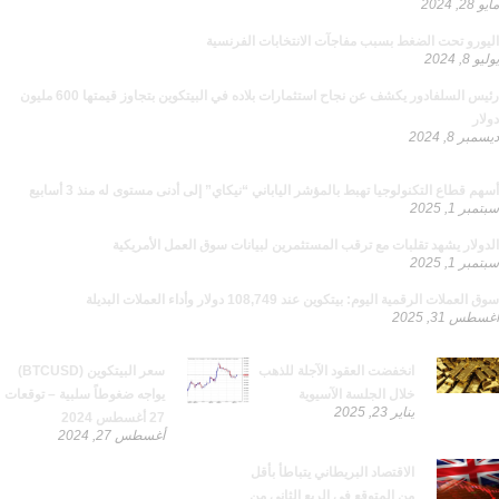
مايو 28, 2024
اليورو تحت الضغط بسبب مفاجآت الانتخابات الفرنسية
يوليو 8, 2024
رئيس السلفادور يكشف عن نجاح استثمارات بلاده في البيتكوين بتجاوز قيمتها 600 مليون
دولار
ديسمبر 8, 2024
يجب قراءتها
أسهم قطاع التكنولوجيا تهبط بالمؤشر الياباني “نيكاي” إلى أدنى مستوى له منذ 3 أسابيع
سبتمبر 1, 2025
الدولار يشهد تقلبات مع ترقب المستثمرين لبيانات سوق العمل الأمريكية
سبتمبر 1, 2025
سوق العملات الرقمية اليوم: بيتكوين عند 108,749 دولار وأداء العملات البديلة
أغسطس 31, 2025
من تصنيفات مختلفة
انخفضت العقود الآجلة للذهب
سعر البيتكوين (BTCUSD)
خلال الجلسة الآسيوية
يواجه ضغوطاً سلبية – توقعات
يناير 23, 2025
27 أغسطس 2024
أغسطس 27, 2024
الاقتصاد البريطاني يتباطأ بأقل
من المتوقع في الربع الثاني من