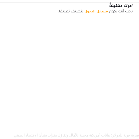
اترك تعليقاً
يجب أنت تكون
لتضيف تعليقاً.
مسجل الدخول
إخلاء المسؤولية
لا يُقصد بالمعلومات والمنشورات أن تكون، أو تشكل، أي نصيحة مالية أو
استثمارية أو تجارية أو أنواع أخرى من النصائح أو التوصيات المقدمة أو
المعتمدة من توصياتي 360
ازدد معرفة
مواضيع ذو صلة
ضربة قوية للدولار: بيانات أمريكية مخيبة للآمال وتفاؤل متزايد بشأن الاقتصاد الصيني!