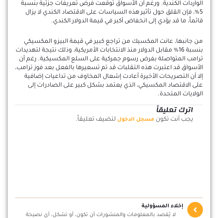
الواردات الكندية. ورغم أن الأسواق توقعت فرض تعريفات جزئية بنسبة
5%، فإن القلق حول تأثير هذه السياسات على الاقتصاد الكندي لا يزال
قائماً، ما قد يؤدي إلى انخفاض أكبر في قيمة الدولار الكندي.
من جانبها، عانت المكسيك من تراجع كبير في قيمة البيزو المكسيكي
بنسبة 16% مقابل الدولار منذ الانتخابات الأمريكية، وذلك نتيجة لتهديدات
ترامب المتواصلة بفرض رسوم جمركية على السلع المكسيكية. رغم أن
الأسواق قد اعتبرت هذه التقلبات قد تم تسعيرها بالفعل بعد فوز ترامب،
إلا أن التصريحات الأخيرة أعادت إشعال المخاوف من تداعيات إضافية
على الاقتصاد المكسيكي، الذي يعتمد بشكل كبير على الصادرات إلى
الولايات المتحدة.
اترك تعليقاً
يجب أنت تكون
لتضيف تعليقاً.
مسجل الدخول
إخلاء المسؤولية
لا يُقصد بالمعلومات والمنشورات أن تكون، أو تشكل، أي نصيحة