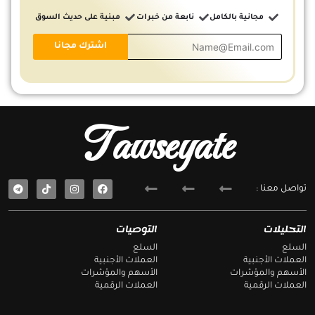
مجانية بالكامل
نابعة من خبرات
مبنية على حديث السوق
Tawseyate
T
F
تواصل معنا :
e
a
l
c
e
e
g
b
التحليلات
التوصيات
r
o
a
o
السلع
السلع
m
k
العملات الأجنبية
العملات الأجنبية
الأسهم والمؤشرات
الأسهم والمؤشرات
العملات الرقمية
العملات الرقمية