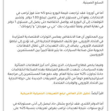
السلع الصينية.
أما في أوروبا، فقد تراجعت قيمة اليورو بنحو 5% منذ فوز ترامب في
الانتخابات، وهو أدنى مستوى له في عامين، ليبلغ 1.03 دولار. وتشير
التوقعات إلى أن اليورو قد يواصل انخفاضه حتى يصل إلى مستوى 1 دولار
في نهاية العام، وفقاً لتقديرات بنك “جي بي مورجان” و”رابوبانك”.
يرى المحللون أن هذا الانخفاض يعكس التوترات الاقتصادية المتزايدة
في الاتحاد الأوروبي، مع تكثيف الضغوط التجارية التي قد تؤدي إلى تباطؤ
الاقتصاد الأوروبي. يضاف إلى ذلك التهديدات التي تطال القطاعات
الحيوية مثل صناعة السيارات، ما يثير قلقاً كبيراً بين المستثمرين
الأوروبيين.
وفيما يخص قطاع السيارات، الذي يمثل أحد أبرز القطاعات المتأثرة
بهذه السياسات، شهدت الأسهم المرتبطة بهذه الصناعة انخفاضات
حادة تجاوزت 25% منذ بداية العام. وقد دفع هذا المستثمرين إلى مراجعة
استراتيجياتهم خوفاً من تأثير فرض التعريفات الجديدة على حركة التجارة
بين الاتحاد الأوروبي والولايات المتحدة.
اقرأ أيضاً:
تحليل الأثر العالمي لرفع التعريفات الجمركية الأمريكية
أما الدولار الكندي، فقد تراجع بشكل حاد ليصل إلى أدنى مستوياته في
أربع سنوات، نتيجة تهديدات ترامب بفرض تعريفات بنسبة 25% على