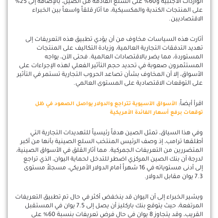
الواردات الأجنبية و60% على السلع القادمة من الصين، بالإضافة إلى 25%
على المنتجات الكندية والمكسيكية، ما أثار قلقاً واسعاً بين الخبراء
الاقتصاديين.
أثارت هذه السياسات مخاوف من أن يؤدي تطبيق هذه التعريفات إلى
تهديد التدفقات التجارية العالمية، وزيادة التكاليف على المنتجات
المستوردة، مما يضر بالاقتصادات العالمية. فحتى الآن، يواجه
المستثمرون صعوبة في تحديد حجم التأثير الفعلي لهذه الإجراءات على
الأسواق، إلا أن المخاوف بشأن تصاعد الحروب التجارية تستمر في التأثير
على التوقعات الاقتصادية على المستوى العالمي.
اقرأ أيضاً:
الأسواق الآسيوية تتراجع والدولار يواصل الصعود في ظل
توقعات برفع أسعار الفائدة الأمريكية
وفي هذا السياق، تمثل الصين هدفاً رئيسياً للتهديدات التجارية التي
أطلقها ترامب، إذ وصف الرئيس المنتخب السلع الصينية بأنها من أكبر
المتضررين من التعريفات الجمركية. مما أثار القلق في الأسواق الصينية،
لدرجة أن بنك الصين المركزي اضطر للتدخل لحماية اليوان، الذي تراجع
إلى أدنى مستوياته في 16 شهراً أمام الدولار الأمريكي، مسجلاً مستوى
7.3 يوان مقابل الدولار.
ويشير الخبراء إلى أن اليوان قد ينخفض أكثر في حال تم تطبيق التعريفات
المرتفعة، حيث يتوقع بنك باركليز أن يصل إلى 7.5 يوان في المستقبل
القريب، وقد يتجاوز 8 يوان في حال فرض تعريفات بنسبة 60% على