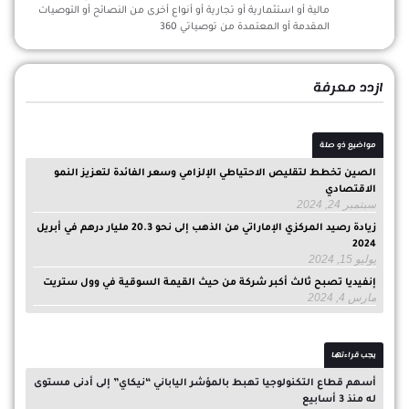
مالية أو استثمارية أو تجارية أو أنواع أخرى من النصائح أو التوصيات
المقدمة أو المعتمدة من توصياتي 360
ازدد معرفة
مواضيع ذو صلة
الصين تخطط لتقليص الاحتياطي الإلزامي وسعر الفائدة لتعزيز النمو
الاقتصادي
سبتمبر 24, 2024
زيادة رصيد المركزي الإماراتي من الذهب إلى نحو 20.3 مليار درهم في أبريل
2024
يوليو 15, 2024
إنفيديا تصبح ثالث أكبر شركة من حيث القيمة السوقية في وول ستريت
مارس 4, 2024
يجب قراءتها
أسهم قطاع التكنولوجيا تهبط بالمؤشر الياباني “نيكاي” إلى أدنى مستوى
له منذ 3 أسابيع