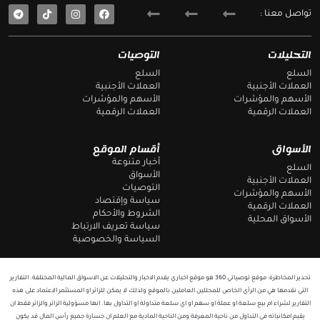
T
F
تواصل معنا :
e
a
l
c
e
e
g
b
التحليلات
التوصيات
r
o
a
o
السلع
السلع
m
k
العملات الأجنبية
العملات الأجنبية
الأسهم والمؤشرات
الأسهم والمؤشرات
العملات الرقمية
العملات الرقمية
الأسواق
أقسام الموقع
أخبار متنوعة
السلع
الأسواق
العملات الأجنبية
التوصيات
الأسهم والمؤشرات
سياسة وإقتصاد
العملات الرقمية
الشروط والأحكام
الأسواق المحلية
سياسة تعريف الارتباط
السياسة والخصوصية
تحذير المخاطرة: موقع توصياتي 360 هو موقع اخباري يقدم الاخبار والتحليلات عن الاسواق المالية المختلفة. التقارير
التي نقدمها هي من الرأي الخاص للمحللين العاملين بالموقع ولذلك لا يمكن للزائر او المستثمر الاعتماد على هذه
التقارير لشراء ام بيع سلعة او عملة او سهم او اي سلعة متداولة او التداول بها. انها مسؤولية الزائر والزائر فقط ان
يقيم امكانياته في التداول من ناحية المعرفة ومن الناحية المادية مع العلم ان خسارة جميع رأس المال قد يكون