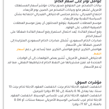
عوامل تؤثر على أسعار الخام:
بيانات التضخم: من المتوقع صدور بيانات مؤشر أسعار المستهلك
الأمريكي لشهر مايو وبيانات التضخم من الصين يوم الأربعاء.
اجتماع الفيدرالي: يختتم مجلس الاحتياطي الفيدرالي اجتماعه بشأن
السياسة النقدية يوم الأربعاء.
موسم العطلات الصيفية: يتوقع المحللون أن يعزز موسم العطلات
الصيفية الطلب على الوقود.
رفع أسعار الفائدة: يُعد احتمال استمرار رفع أسعار الفائدة ضغطًا على
أسعار الخام.
صادرات الخام السعودي: تُشكل صادرات الخام السعودي المتزايدة إلى
الصين ضغطًا على الأسعار.
هوامش التكرير: ارتفع هوامش التكرير، مما يُساعد في دعم
أسعار
.
النفط
الاحتياطي النفطي الأمريكي: تُشير بعض التوقعات إلى أن الولايات
المتحدة قد تعزز مشترياتها من النفط الخام لاحتياطيها النفطي، مما قد
يُدعم الأسعار.
مؤشرات السوق:
انخفضت العقود الآجلة لخام برنت: انخفضت العقود الآجلة لخام برنت 13
سنتا، بما يعادل 0.16 بالمئة، إلى 81.50 دولارا للبرميل.
انخفضت العقود الآجلة لخام غرب تكساس الوسيط: انخفضت العقود
الآجلة لخام غرب تكساس الوسيط الأمريكي سبعة سنتات، أو 0.04
بالمئة، إلى 77.67 دولارا.