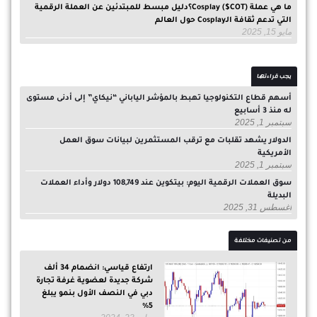
ما هي عملة Cosplay ($COT)؟دليل مبسط للمبتدئين عن العملة الرقمية
التي تدعم ثقافة الـCosplay حول العالم
مايو 15, 2025
يجب قراءتها
أسهم قطاع التكنولوجيا تهبط بالمؤشر الياباني “نيكاي” إلى أدنى مستوى
له منذ 3 أسابيع
سبتمبر 1, 2025
الدولار يشهد تقلبات مع ترقب المستثمرين لبيانات سوق العمل
الأمريكية
سبتمبر 1, 2025
سوق العملات الرقمية اليوم: بيتكوين عند 108,749 دولار وأداء العملات
البديلة
أغسطس 31, 2025
من تصنيفات مختلفة
ارتفاع قياسي: انضمام 34 ألف
شركة جديدة لعضوية غرفة تجارة
دبي في النصف الأول بنمو يبلغ
5%