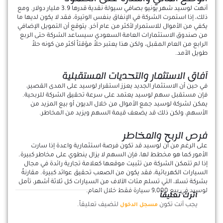
أنهت لوسيد شهر يونيو بصافي سيولة نقدية قدرها 3.9 مليار دولار. ومع
ذلك، إذا استمرت الشركة في الإنفاق بنفس الوتيرة، فقد لا يكون لديها ما
يكفي من الأموال للاستمرار لأكثر من عام آخر. يتوقع أن التمويل الإضافي
من صندوق الاستثمارات العامة السعودي سيساعد الشركة حتى الربع
الرابع من العام المقبل، ولكن هذا يعتبر حلاً مؤقتاً أكثر من كونه حلاً
طويل الأمد.
آفاق الاستثمار والتحديات المستقبلية
في حين أن الاستثمار الجديد يعزز استقرار لوسيد على المدى القصير،
فإن مستقبل سهم لوسيد يعتمد على سرعة تحقيق الشركة للربحية.
يمكن لشركة لوسيد جمع الأموال من خلال الديون أو بيع المزيد من
الأسهم، ولكن ذلك قد يضعف قيمة السهم ويزيد من المخاطر.
فرص الربح والمخاطر
على الرغم من أن لوسيد قد تكون فرصة استثمارية واعدة إذا سارت
الأمور كما هو مخطط لها، فإن السهم لا يزال ينطوي على مخاطر كبيرة.
إذا لم تتمكن الشركة من تثبيت موقعها كعلامة تجارية رائدة في مجال
السيارات الكهربائية، فقد يكون من الصعب تحقيق عوائد كبيرة. مقارنةً
بشركة تسلا، التي تسلم مئات الآلاف من السيارات كل ثلاثة أشهر، تأمل
لوسيد في بيع 9,000 سيارة فقط خلال العام.
اترك تعليقاً
يجب أنت تكون
لتضيف تعليقاً.
مسجل الدخول