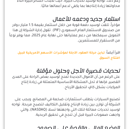
رغم ذلك، تواجه لوسيد تحديات كبيرة، حيث تكبدت خسائر كبيرة أثناء
محاولتها زيادة إنتاجها بما يكفي لدعم أعمالها ماليًا.
استثمار جديد ودعمه للأعمال
مؤخراً، تلقت لوسيد دفعة قوية من خلال استثمار بقيمة 1.5 مليار دولار
من صندوق الاستثمار العام السعودي (PIF). تقول إدارة الشركة إن هذا
التمويل سيمكنها من دعم عملياتها حتى نهاية عام 2025، مما يوفر نوعاً
من الاستقرار للمستثمرين.
اقرأ أيضاً:
تباين حركة العقود الآجلة لمؤشرات الأسهم الأمريكية قبيل
افتتاح السوق
تحديات قصيرة الأجل وحلول مؤقتة
على الرغم من أن الأموال الجديدة تمنح لوسيد بعض الراحة على المدى
القصير، فإنها لا تحل المشكلة الأساسية المتمثلة في زيادة إنتاج
المركبات بشكل كافٍ لتحقيق الأرباح.
تصنيع السيارات يتطلب استثمارات ضخمة في المصانع، ويجب على
الشركة أن توازن بين زيادة الإنتاج وتقليل التكاليف لتصبح مربحة. تواجه
لوسيد تحديات مماثلة لتلك التي واجهتها تسلا (NASDAQ)، والتي
واجهت صعوبات كبيرة قبل أن تنجح في تحقيق الربحية.
الوضع المالي والقدرة على الصمود