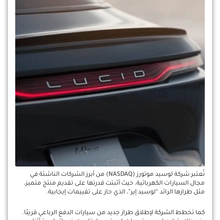
تُعتبر شركة لوسيد موتورز (NASDAQ) من أبرز الشركات الناشئة في
مجال السيارات الكهربائية، حيث أثبتت قدرتها على تقديم منتج متميز،
مثل طرازها الرائد “لوسيد إير”، الذي حاز على تقييمات إيجابية.
كما تخطط الشركة لإطلاق طراز جديد من سيارات الدفع الرباعي قريبًا.