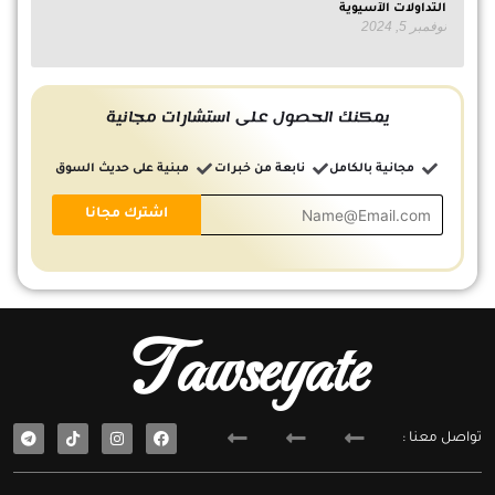
التداولات الآسيوية
نوفمبر 5, 2024
يمكنك الحصول على استشارات مجانية
مجانية بالكامل
نابعة من خبرات
مبنية على حديث السوق
Tawseyate
T
F
تواصل معنا :
e
a
l
c
e
e
g
b