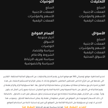
التحليلات
التوصيات
r
o
a
o
السلع
السلع
m
k
العملات الأجنبية
العملات الأجنبية
الأسهم والمؤشرات
الأسهم والمؤشرات
العملات الرقمية
العملات الرقمية
الأسواق
أقسام الموقع
أخبار متنوعة
السلع
الأسواق
العملات الأجنبية
التوصيات
الأسهم والمؤشرات
سياسة وإقتصاد
العملات الرقمية
الشروط والأحكام
الأسواق المحلية
سياسة تعريف الارتباط
السياسة والخصوصية
تحذير المخاطرة: موقع توصياتي 360 هو موقع اخباري يقدم الاخبار والتحليلات عن الاسواق المالية المختلفة. التقارير
التي نقدمها هي من الرأي الخاص للمحللين العاملين بالموقع ولذلك لا يمكن للزائر او المستثمر الاعتماد على هذه
التقارير لشراء ام بيع سلعة او عملة او سهم او اي سلعة متداولة او التداول بها. انها مسؤولية الزائر والزائر فقط ان
يقيم امكانياته في التداول من ناحية المعرفة ومن الناحية المادية مع العلم ان خسارة جميع رأس المال قد يكون
وارداً. يتوجب على الزائر ان يقوم بمناقشة تداولاته مع خبير او مستشار تداول مستقل قبل البدء بالتداول. بالاضافة
الى ذلك الاسعار الموجودة على الموقع هي لغرض معلوماتي فقط ولا يمكن استخدامها للتداول. وبموجب هذا
التحذير, لا توجد اي مسؤولية على الشركة القائمة على الموقع لأي ضرر او خسارة ناتجة عن استخدام الموقع.
للمزيد اضغط هنا
اضغط هنا
. لقراءة سياسة تعريف الارتباط