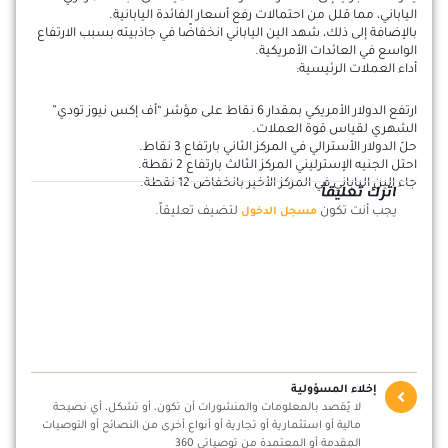
الياباني، مما قلل من احتمالات رفع أسعار الفائدة اليابانية.
بالإضافة إلى ذلك، شهد الين الياباني انخفاضًا في جاذبيته بسبب الارتفاع
الواسع في العائدات الأمريكية.
أداء العملات الرئيسية:
ارتفع الدولار الأمريكي بمقدار 6 نقاط على مؤشر “أف إكس نيوز تودي”
الشهري لقياس قوة العملات.
حلّ الدولار الأسترالي في المركز الثاني بارتفاع 3 نقاط.
احتل الجنيه الإسترليني المركز الثالث بارتفاع 2 نقطة.
جاء الين الياباني في المركز الأخير بانخفاض 12 نقطة.
اترك تعليقاً
يجب أنت تكون
لتضيف تعليقاً.
مسجل الدخول
إخلاء المسؤولية
لا يُقصد بالمعلومات والمنشورات أن تكون، أو تشكل، أي نصيحة
مالية أو استثمارية أو تجارية أو أنواع أخرى من النصائح أو التوصيات
المقدمة أو المعتمدة من توصياتي 360