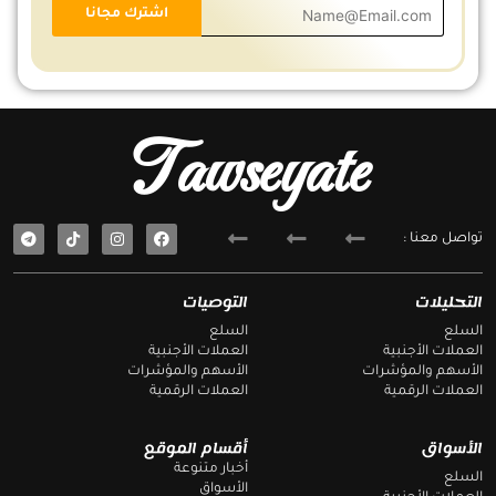
Tawseyate
T
F
تواصل معنا :
e
a
l
c
e
e
g
b
التحليلات
التوصيات
r
o
a
o
السلع
السلع
m
k
العملات الأجنبية
العملات الأجنبية
الأسهم والمؤشرات
الأسهم والمؤشرات
العملات الرقمية
العملات الرقمية
الأسواق
أقسام الموقع
أخبار متنوعة
السلع
الأسواق