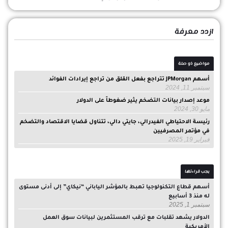
ازدد معرفة
مواضيع ذو صلة
أسهم JPMorgan تتراجع بفعل القلق من تراجع إيرادات الفوائد
سبتمبر 11, 2024
موعد إصدار بيانات التضخم يثير ضغوطاً على الدولار
مايو 30, 2024
رئيسة الاحتياطي الفيدرالي، جايتي دالي، تتناول قضايا الاقتصاد والتضخم
في مؤتمر المصرفيين
فبراير 19, 2025
يجب قراءتها
أسهم قطاع التكنولوجيا تهبط بالمؤشر الياباني “نيكاي” إلى أدنى مستوى
له منذ 3 أسابيع
سبتمبر 1, 2025
الدولار يشهد تقلبات مع ترقب المستثمرين لبيانات سوق العمل
الأمريكية