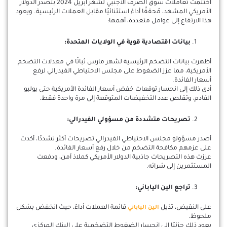
اختتمت تعاملات سوق الصرف الأجنبي لشهر أبريل 2024 بتصدر الدولار
الأمريكي المشهد، مُحققًا أداءً استثنائيًا مقابل العملات الرئيسية. ويعود
هذا الارتفاع إلى عوامل متعددة، أهمها:
بيانات اقتصادية قوية في الولايات المتحدة:
أظهرت بيانات التضخم الرئيسية لشهر مارس ثباتًا في معدلات التضخم
الأمريكية، مما عزز الضغوط على مجلس الاحتياطي الفيدرالي لرفع
أسعار الفائدة.
أدى ذلك إلى انحسار توقعات خفض أسعار الفائدة الأمريكية حتى يوليو
القادم، وتقلص عدد التخفيضات المتوقعة إلى مرة واحدة فقط.
تصريحات متشددة من مسؤولي الفيدرالي:
أصدر مسؤولو مجلس الاحتياطي الفيدرالي تصريحات أكثر تشددًا، أكدت
على عزمهم مكافحة التضخم من خلال رفع أسعار الفائدة.
عززت هذه التصريحات جاذبية الدولار الأمريكي كملاذ آمن، ودفعت
المستثمرين إلى شرائه.
تراجع الين الياباني:
على النقيض، تذيل
قائمة العملات أداءً، حيث انخفض بشكل
الين الياباني
ملحوظ.
يعود ذلك جزئيًا إلى انحسار الضغوط التضخمية على البنك المركزي