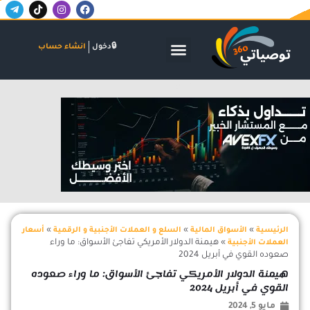
T
T
I
F
خطي
e
i
n
a
لى
l
k
s
c
لمحتوى
e
t
t
e
g
o
a
b
الأسواق المالية
البنوك والاستثمار
الشركات والاكتتابات
دخول
انشاء حساب
r
k
g
o
a
r
o
m
a
k
-
m
اعلان
p
l
a
n
e
»
»
»
الرئيسية
الأسواق المالية
السلع و العملات الأجنبية و الرقمية
أسعار
»
هيمنة الدولار الأمريكي تفاجئ الأسواق: ما وراء
العملات الأجنبية
صعوده القوي في أبريل 2024
هيمنة الدولار الأمريكي تفاجئ الأسواق: ما وراء صعوده
القوي في أبريل 2024
مايو 5, 2024