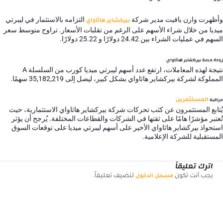
وأظهرت وارن بافيت مدير شركة
التزامه بالاستثمار في ليبرتي
بيركشاير هاثاواي
ميديا من خلال شراء الأسهم على الرغم من تقلبات الأسعار. تراوح متوسط سعر
السهم في عمليات الشراء بين 24.42 دولارًا و 25.22 دولارًا.
زيادة حصة بيركشاير هاثاواي
نتيجة لهذه المعاملات، ارتفع عدد أسهم ليبرتي ميديا كورب من السلسلة A
المملوكة لشركة بيركشاير هاثاواي بشكل كبير، ليصل إلى 35,182,219 سهمًا.
مراقبة
المستثمرين
يُتابع المستثمرون عن كثب تحركات شركة بيركشاير هاثاواي الاستثمارية، حيث
تُعتبر مؤشرًا هامًا على ثقتها في الشركات والقطاعات المختلفة. يُرجح أن يؤثر
استحواذ بيركشاير هاثاواي الأخير على أسهم ليبرتي ميديا على توقعات السوق
المستقبلية للشركة الإعلامية.
اترك تعليقاً
يجب أنت تكون
لتضيف تعليقاً.
مسجل الدخول