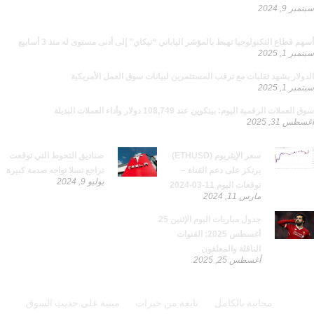
سبتمبر 9, 2024
يجب قراءتها
أسهم قطاع التكنولوجيا تهبط بالمؤشر الياباني “نيكاي” إلى أدنى مستوى له منذ 3 أسابيع
سبتمبر 1, 2025
الدولار يشهد تقلبات مع ترقب المستثمرين لبيانات سوق العمل الأمريكية
سبتمبر 1, 2025
سوق العملات الرقمية اليوم: بيتكوين عند 108,749 دولار وأداء العملات البديلة
أغسطس 31, 2025
من تصنيفات مختلفة
سعر الإيثريوم (ETHUSD)
صناديق التحوط التي توقعت
يرتكز على دعم القناة –
تراجع تسلا تواجه صدمة كبيرة
يوليو 9, 2024
توقعات اليوم 11-03-2024
مارس 11, 2024
جدول مباريات اليوم الإثنين 25
أغسطس 2025: القنوات
الناقلة والمعلقون
أغسطس 25, 2025
يمكنك الحصول على استشارات مجانية
مجانية بالكامل
نابعة من خبرات
مبنية على حديث السوق