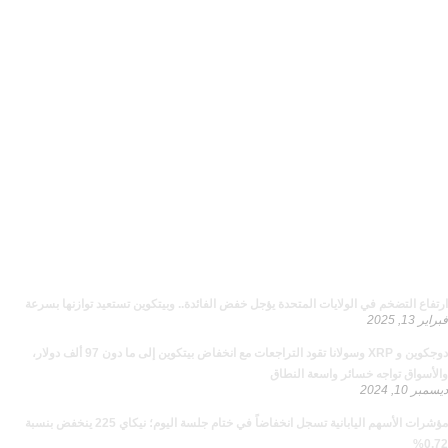
إخلاء المسؤولية
لا يُقصد بالمعلومات والمنشورات أن تكون، أو تشكل، أي نصيحة مالية أو
استثمارية أو تجارية أو أنواع أخرى من النصائح أو التوصيات المقدمة أو
المعتمدة من توصياتي 360
ازدد معرفة
مواضيع ذو صلة
ارتفاع التضخم في الولايات المتحدة يؤجل خفض الفائدة.. وبيتكوين تستعيد توازنها بسرعة
فبراير 13, 2025
دوجكوين و XRP وسولانا تقود التراجعات مع انخفاض بيتكوين إلى ما دون 97 ألف دولار،
والأسواق تواجه خسائر واسعة النطاق
ديسمبر 10, 2024
مؤشرات الأسهم اليابانية تسجل انخفاضاً في ختام جلسة اليوم؛ نيكاي 225 ينخفض بنسبة
0.72%