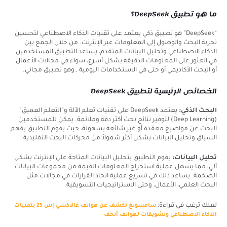
ما هو تطبيق DeepSeek؟
“DeepSeek” هو تطبيق ذكي يعتمد على تقنيات الذكاء الاصطناعي لتحسين
تجربة البحث والوصول إلى المعلومات عبر الإنترنت. من خلال الجمع بين
الذكاء الاصطناعي وتحليل البيانات المتقدم، يساعد التطبيق المستخدمين
في العثور على المعلومات الدقيقة بشكل أسرع، سواء في مجالات الأعمال
أو البحث الأكاديمي أو حتى في الاستخدامات اليومية , وهو تطبيق مجاني.
الخصائص الرئيسية لتطبيق DeepSeek
البحث الذكي:
يعتمد DeepSeek على تقنيات تعلم الآلة و”التعلم العميق”
(Deep Learning) لتوفير نتائج بحث أكثر دقة وملائمة. يمكن للمستخدمين
البحث عن مواضيع معقدة أو غير شائعة بسهولة، حيث يقوم التطبيق بفهم
السياق وتحليل البيانات بشكل أكثر شمولاً من محركات البحث التقليدية.
تحليل البيانات:
يقوم التطبيق بتحليل البيانات المتاحة على الإنترنت بشكل
آلي، مما يسهل عملية استخراج المعلومات القيمة من مجموعات البيانات
الضخمة. يساعد ذلك في تسريع عملية اتخاذ القرارات في مجالات مثل
البحث العلمي، الأعمال، وحتى الاستراتيجيات التسويقية.
لعلك ترغب في قراءة:
سامسونغ تكشف عن هواتف غالاكسي إس 25 بتقنيات
الذكاء الاصطناعي وتشويقات لهواتف أنحف