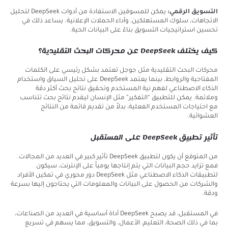
التسويق الرقمي:
يمكن للمسوقين الاستفادة من أدوات DeepSeek لتحليل
الاتجاهات، سلوك المستهلكين، وأداء الحملات الإعلانية. يساعد ذلك في
تحسين استراتيجيات التسويق بناءً على البيانات الحية.
كيف يختلف DeepSeek عن محركات البحث التقليدية؟
محركات البحث التقليدية مثل جوجل تعتمد بشكل رئيسي على الكلمات
المفتاحية والروابط، بينما يعتمد DeepSeek على تحليل السياق واستخدام
الذكاء الاصطناعي لفهم نية المستخدم وتحقيق نتائج بحث أكثر دقة
وملائمة. يمكن للتطبيق “التفكير” مثل الإنسان ليقدم نتائج بحث تتناسب
مع احتياجات المستخدم الفعلية، بدلاً من تقديم قائمة من النتائج
العشوائية.
تأثير تطبيق DeepSeek على المستقبل
من المتوقع أن يكون لتطبيق DeepSeek تأثير كبير في العديد من المجالات.
فمع تزايد حجم البيانات التي يتم إنتاجها يومياً على الإنترنت، سيكون
لتطبيقات الذكاء الاصطناعي مثل DeepSeek دور محوري في تمكين الأفراد
والشركات من الحصول على البيانات والمعلومات التي يحتاجون إليها بسرعة
ودقة.
في المستقبل، قد يصبح DeepSeek أداة أساسية في العديد من الصناعات،
بما في ذلك الصحة، التعليم، الأعمال، والتسويق، مما يسهم في تسريع