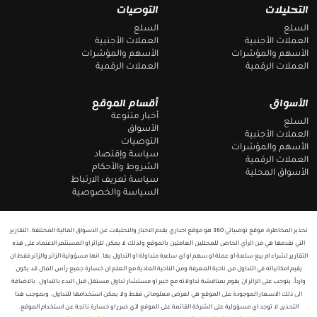
g
b
التحليلات
التوصيات
r
o
a
o
السلع
السلع
m
k
العملات الأجنبية
العملات الأجنبية
الأسهم والمؤشرات
الأسهم والمؤشرات
العملات الرقمية
العملات الرقمية
الأسواق
أقسام الموقع
أخبار متنوعة
السلع
الأسواق
العملات الأجنبية
التوصيات
الأسهم والمؤشرات
سياسة وإقتصاد
العملات الرقمية
الشروط والأحكام
الأسواق المحلية
سياسة تعريف الارتباط
السياسة والخصوصية
تحذير المخاطرة: موقع توصياتي 360 هو موقع اخباري يقدم الاخبار والتحليلات عن الاسواق المالية المختلفة. التقارير
التي نقدمها هي من الرأي الخاص للمحللين العاملين بالموقع ولذلك لا يمكن للزائر او المستثمر الاعتماد على هذه
التقارير لشراء ام بيع سلعة او عملة او سهم او اي سلعة متداولة او التداول بها. انها مسؤولية الزائر والزائر فقط ان
يقيم امكانياته في التداول من ناحية المعرفة ومن الناحية المادية مع العلم ان خسارة جميع رأس المال قد يكون
وارداً. يتوجب على الزائر ان يقوم بمناقشة تداولاته مع خبير او مستشار تداول مستقل قبل البدء بالتداول. بالاضافة
الى ذلك الاسعار الموجودة على الموقع هي لغرض معلوماتي فقط ولا يمكن استخدامها للتداول. وبموجب هذا
التحذير, لا توجد اي مسؤولية على الشركة القائمة على الموقع لأي ضرر او خسارة ناتجة عن استخدام الموقع.