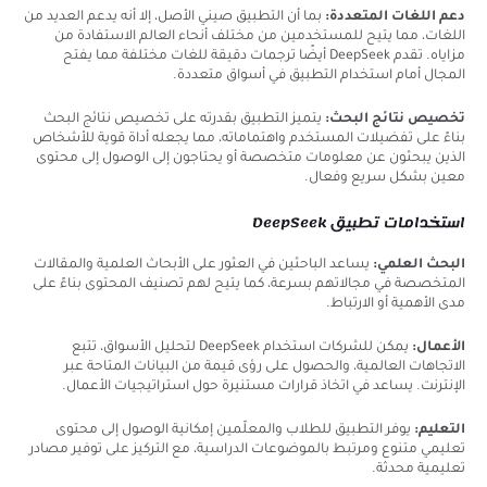
دعم اللغات المتعددة:
بما أن التطبيق صيني الأصل، إلا أنه يدعم العديد من
اللغات، مما يتيح للمستخدمين من مختلف أنحاء العالم الاستفادة من
مزاياه. تقدم DeepSeek أيضًا ترجمات دقيقة للغات مختلفة مما يفتح
المجال أمام استخدام التطبيق في أسواق متعددة.
تخصيص نتائج البحث:
يتميز التطبيق بقدرته على تخصيص نتائج البحث
بناءً على تفضيلات المستخدم واهتماماته، مما يجعله أداة قوية للأشخاص
الذين يبحثون عن معلومات متخصصة أو يحتاجون إلى الوصول إلى محتوى
معين بشكل سريع وفعال.
استخدامات تطبيق DeepSeek
البحث العلمي:
يساعد الباحثين في العثور على الأبحاث العلمية والمقالات
المتخصصة في مجالاتهم بسرعة، كما يتيح لهم تصنيف المحتوى بناءً على
مدى الأهمية أو الارتباط.
الأعمال:
يمكن للشركات استخدام DeepSeek لتحليل الأسواق، تتبع
الاتجاهات العالمية، والحصول على رؤى قيمة من البيانات المتاحة عبر
الإنترنت. يساعد في اتخاذ قرارات مستنيرة حول استراتيجيات الأعمال.
التعليم:
يوفر التطبيق للطلاب والمعلّمين إمكانية الوصول إلى محتوى
تعليمي متنوع ومرتبط بالموضوعات الدراسية، مع التركيز على توفير مصادر
تعليمية محدثة.