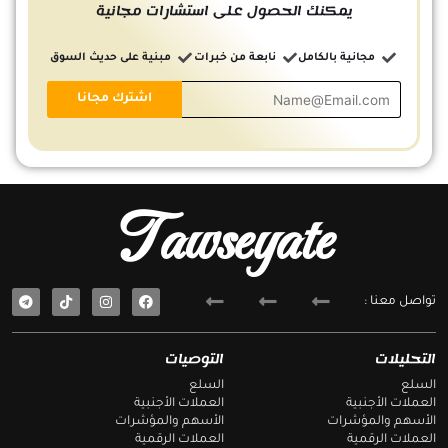
يمكنك الحصول على استشارات مجانية
مجانية بالكامل
نابعة من خبرات
مبنية على حديث السوق
Tawseyate
T
F
تواصل معنا :
e
a
l
c
e
e
g
b
التحليلات
التوصيات
r
o
a
o
السلع
السلع
m
k
العملات الأجنبية
العملات الأجنبية
الأسهم والمؤشرات
الأسهم والمؤشرات
العملات الرقمية
العملات الرقمية