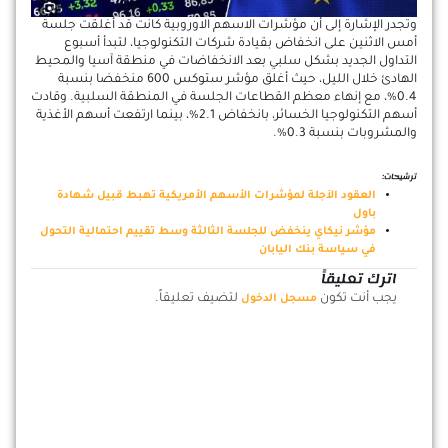
وتجدر الإشارة إلى أن مؤشرات الاسهم الاوروبية كانت قد أغلقت جلسة
أمس الاثنين على انخفاض بقيادة شركات التكنولوجيا، لتبدأ أسبوع
التداول الجديد بشكل سلبي بعد الانخفاضات في منطقة آسيا والمحيط
الهادئ خلال الليل، حيث أغلق مؤشر ستوكس 600 منخفضا بنسبة
0.4%، مع إنهاء معظم القطاعات الجلسة في المنطقة السلبية. وقادت
أسهم التكنولوجيا الخسائر، بانخفاض 2.1%، بينما ارتفعت أسهم الأغذية
والمشروبات بنسبة 0.3%.
ترشيحات:
العقود الآجلة لمؤشرات الأسهم الأمريكية تهبط قبيل شهادة
باول
مؤشر نيكاي ينخفض للجلسة الثالثة وسط تقييم احتمالية التحول
في سياسة بنك اليابان
اترك تعليقاً
يجب أنت تكون
لتضيف تعليقاً.
مسجل الدخول